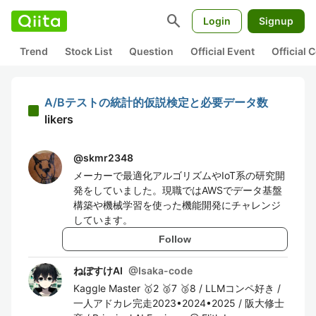
search
Login
Signup
Trend
Stock List
Question
Official Event
Official
A/Bテストの統計的仮説検定と必要データ数
likers
@
skmr2348
メーカーで最適化アルゴリズムやIoT系の研究開
発をしていました。現職ではAWSでデータ基盤
構築や機械学習を使った機能開発にチャレンジ
しています。
Follow
ねぼすけAI
@
Isaka-code
Kaggle Master 🥇2 🥈7 🥉8 / LLMコンペ好き /
一人アドカレ完走2023•2024•2025 / 阪大修士