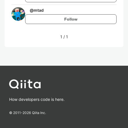
@
mtad
Follow
1
/
1
How developers code is here.
© 2011-
2026
Qiita Inc.