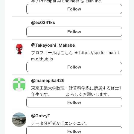
卒 / Principal AI Engineer @ Elith Inc.
Follow
@
ec0341ks
Follow
@
Takayoshi_Makabe
プロフィールはこちら => https://spider-man-t
m.github.io
Follow
@
mamepika426
東京工業大学数理・計算科学系に所属する修士1
年生です。 よろしくお願いします。
Follow
@
GotzyT
データ分析者かITエンジニア。
Follow