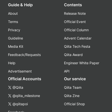
Guide & Help
Contents
About
Release Note
Terms
Official Event
Privacy
Official Column
Guideline
Advent Calendar
Media Kit
Qiita Tech Festa
Feedback/Requests
Qiita Award
Help
Engineer White Paper
Advertisement
API
Official Accounts
Our service
@Qiita
Qiita Team
@qiita_milestone
Qiita Zine
@qiitapoi
Official Shop