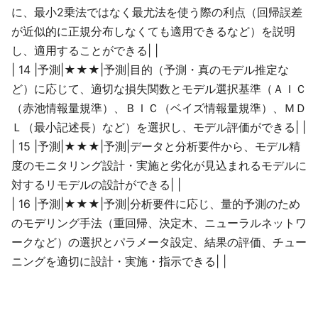
に、最小2乗法ではなく最尤法を使う際の利点（回帰誤差
が近似的に正規分布しなくても適用できるなど）を説明
し、適用することができる| |
| 14 |予測|★★★|予測|目的（予測・真のモデル推定な
ど）に応じて、適切な損失関数とモデル選択基準（ＡＩＣ
（赤池情報量規準）、ＢＩＣ（ベイズ情報量規準）、ＭＤ
Ｌ（最小記述長）など）を選択し、モデル評価ができる| |
| 15 |予測|★★★|予測|データと分析要件から、モデル精
度のモニタリング設計・実施と劣化が見込まれるモデルに
対するリモデルの設計ができる| |
| 16 |予測|★★★|予測|分析要件に応じ、量的予測のため
のモデリング手法（重回帰、決定木、ニューラルネットワ
ークなど）の選択とパラメータ設定、結果の評価、チュー
ニングを適切に設計・実施・指示できる| |