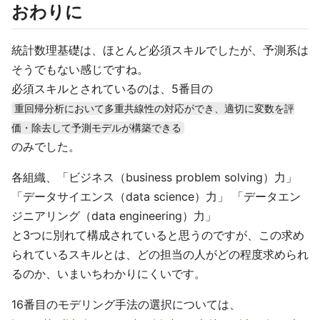
おわりに
統計数理基礎は、ほとんど必須スキルでしたが、予測系は
そうでもない感じですね。
必須スキルとされているのは、5番目の
重回帰分析において多重共線性の対応ができ、適切に変数を評
価・除去して予測モデルが構築できる
のみでした。
各組織、「ビジネス（business problem solving）力」
「データサイエンス（data science）力」 「データエン
ジニアリング（data engineering）力」
と3つに別れて構成されていると思うのですが、この求め
られているスキルとは、どの担当の人がどの程度求められ
るのか、いまいちわかりにくいです。
16番目のモデリング手法の選択については、