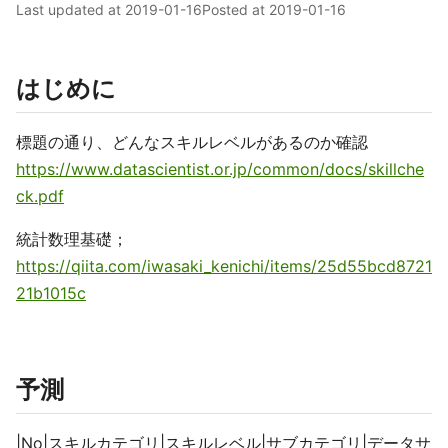
Last updated at
2019-01-16
Posted at
2019-01-16
はじめに
標題の通り、どんなスキルレベルがあるのか確認
https://www.datascientist.or.jp/common/docs/skillche
ck.pdf
統計数理基礎；
https://qiita.com/iwasaki_kenichi/items/25d55bcd8721
21b1015c
予測
|No|スキルカテゴリ|スキルレベル|サブカテゴリ|データサ