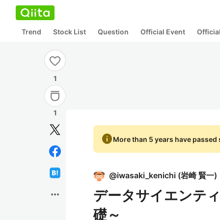
Trend
Stock List
Question
Official Event
Offici
1
1
info
More than 5 years have passed s
@
iwasaki_kenichi
(
岩崎 賢一
)
データサイエンティ
more_horiz
礎～