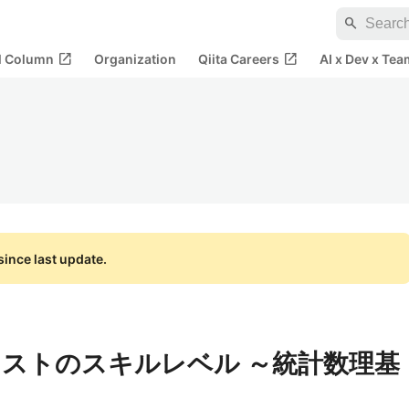
search
open_in_new
open_in_new
al Column
Organization
Qiita Careers
AI x Dev x Tea
ince last update.
ストのスキルレベル ～統計数理基