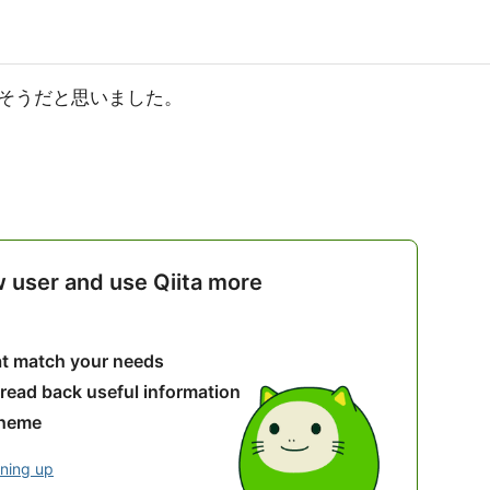
そうだと思いました。
w user and use Qiita more
hat match your needs
 read back useful information
theme
gning up