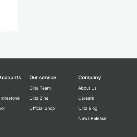
 Accounts
Our service
Company
Qiita Team
About Us
_milestone
Qiita Zine
Careers
poi
Official Shop
Qiita Blog
k
News Release