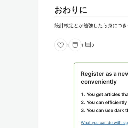
おわりに
統計検定とか勉強したら身につき
comment
1
0
1
Register as a ne
conveniently
You get articles t
You can efficiently
You can use dark 
What you can do with si