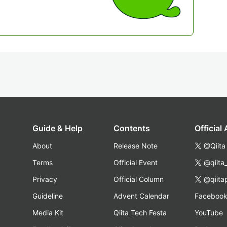
Guide & Help
Contents
Official
About
Release Note
@Qiita
Terms
Official Event
@qiita
Privacy
Official Column
@qiita
Guideline
Advent Calendar
Faceboo
Media Kit
Qiita Tech Festa
YouTube