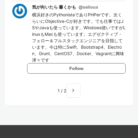
気が向いたら 書くかも
@
selious
横浜好きのPythonistaでありPHPerです。次く
らいにObjective-Cが好きです。でも仕事ではJ
SやJavaも使っています。Windows使いですがL
inuxもMacも使っています。エグゼクティブ・
フェロー＆フルスタックエンジニアを目指して
います。今は特にSwift、Bootstrap4、Electro
n、Grunt、CentOS7、Docker、Vagrantに興味
津々です
Follow
navigate_next
1
/
2