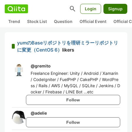
search
Login
Signup
Trend
Stock List
Question
Official Event
Official
yumのBaseリポジトリを理研ミラーリポジトリ
に変更（CentOS 6）
likers
@
gremito
Freelance Engineer: Unity / Android / Xamarin
/ CodeIgniter / FuelPHP / CakePHP / WordPre
ss / Rails / AWS / MySQL / SQLite / Jenkins / D
ocker / Firebase / LINE Bot ...etc
Follow
@
adelie
Follow