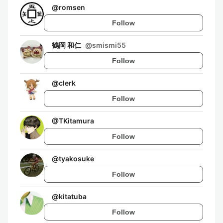
@
romsen
Follow
鶴岡 和仁
@
smismi55
Follow
@
clerk
Follow
@
TKitamura
Follow
@
tyakosuke
Follow
@
kitatuba
Follow