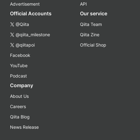
Advertisement
API
Official Accounts
Our service
@Qiita
Qiita Team
@qiita_milestone
Qiita Zine
@qiitapoi
Official Shop
Facebook
YouTube
Podcast
Company
About Us
Careers
Qiita Blog
News Release