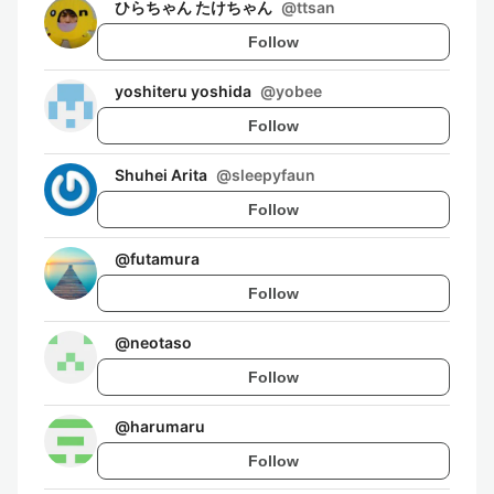
ひらちゃん たけちゃん
@
ttsan
Follow
yoshiteru yoshida
@
yobee
Follow
Shuhei Arita
@
sleepyfaun
Follow
@
futamura
Follow
@
neotaso
Follow
@
harumaru
Follow