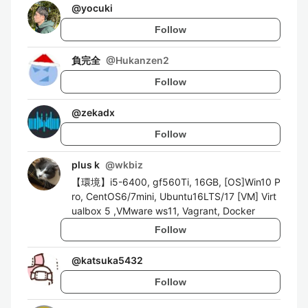
@
yocuki
Follow
負完全
@
Hukanzen2
Follow
@
zekadx
Follow
plus k
@
wkbiz
【環境】i5-6400, gf560Ti, 16GB, [OS]Win10 P
ro, CentOS6/7mini, Ubuntu16LTS/17 [VM] Virt
ualbox 5 ,VMware ws11, Vagrant, Docker
Follow
@
katsuka5432
Follow