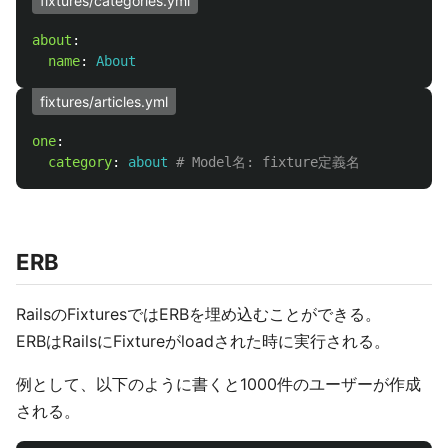
fixtures/categories.yml
about
:
name
:
About
fixtures/articles.yml
one
:
category
:
about
# Model名: fixture定義名
ERB
RailsのFixturesではERBを埋め込むことができる。
ERBはRailsにFixtureがloadされた時に実行される。
例として、以下のように書くと1000件のユーザーが作成
される。