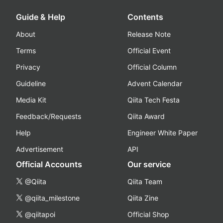
Guide & Help
Contents
About
Release Note
Terms
Official Event
Privacy
Official Column
Guideline
Advent Calendar
Media Kit
Qiita Tech Festa
Feedback/Requests
Qiita Award
Help
Engineer White Paper
Advertisement
API
Official Accounts
Our service
@Qiita
Qiita Team
@qiita_milestone
Qiita Zine
@qiitapoi
Official Shop