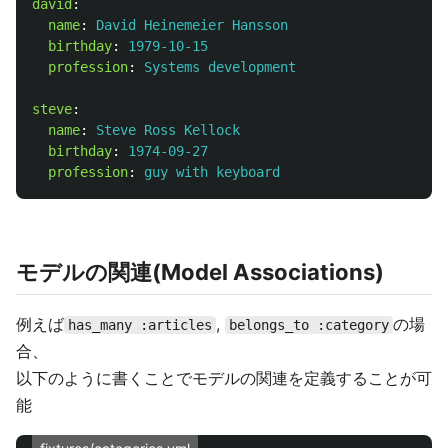
david
:
name
:
David Heinemeier Hansson
birthday
:
1979-10-15
profession
:
Systems development
steve
:
name
:
Steve Ross Kellock
birthday
:
1974-09-27
profession
:
guy with keyboard
モデルの関連(Model Associations)
例えば
,
の場
has_many :articles
belongs_to :category
合、
以下のように書くことでモデルの関連を定義することが可
能