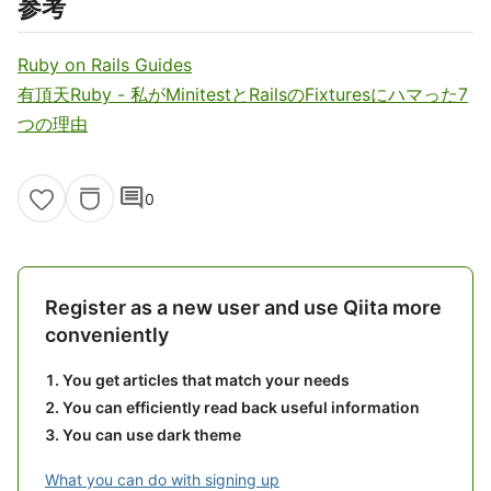
参考
Ruby on Rails Guides
有頂天Ruby - 私がMinitestとRailsのFixturesにハマった7
つの理由
comment
0
Register as a new user and use Qiita more
conveniently
You get articles that match your needs
You can efficiently read back useful information
You can use dark theme
What you can do with signing up