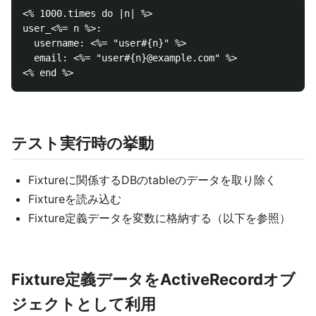
<% 1000.times do |n| %>

user_<%= n %>:

  username: <%= "user#{n}" %>

  email: <%= "user#{n}@example.com" %>

テスト実行時の挙動
Fixtureに関係するDBのtableのデータを取り除く
Fixtureを読み込む
Fixture定義データを変数に格納する（以下を参照）
Fixture定義データをActiveRecordオブ
ジェクトとして利用