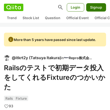
search
Login
Signup
Trend
Stock List
Question
Official Event
Official
info
More than 5 years have passed since last update.
@
itkrt2y
(
Tatsuya Itakura
)
in
Repro株式会社
Railsのテストで初期データ投入
をしてくれるFixtureのつかいか
た
Rails
Fixture
93