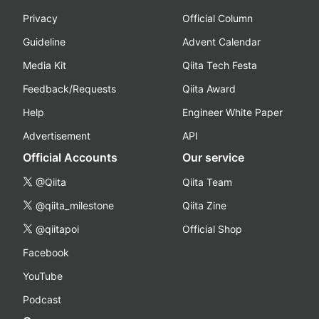
Privacy
Official Column
Guideline
Advent Calendar
Media Kit
Qiita Tech Festa
Feedback/Requests
Qiita Award
Help
Engineer White Paper
Advertisement
API
Official Accounts
Our service
@Qiita
Qiita Team
@qiita_milestone
Qiita Zine
@qiitapoi
Official Shop
Facebook
YouTube
Podcast