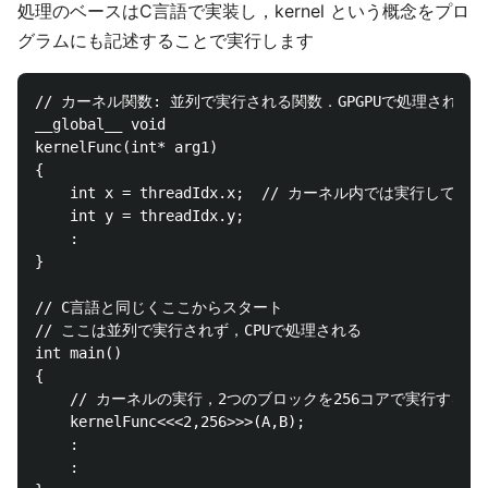
処理のベースはC言語で実装し，kernel という概念をプロ
グラムにも記述することで実行します
// カーネル関数: 並列で実行される関数．GPGPUで処理される

__global__ void

kernelFunc(int* arg1)

{

    int x = threadIdx.x;  // カーネル内では実行
    int y = threadIdx.y;

    :

}

// C言語と同じくここからスタート

// ここは並列で実行されず，CPUで処理される

int main()

{

    // カーネルの実行，2つのブロックを256コアで実行する

    kernelFunc<<<2,256>>>(A,B);

    :

    :
