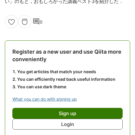
い」のもと，おもしろかった講義ベスト3を紹介した．
comment
0
Register as a new user and use Qiita more
conveniently
You get articles that match your needs
You can efficiently read back useful information
You can use dark theme
What you can do with signing up
Sign up
Login