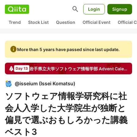
search
Login
Signup
Trend
Stock List
Question
Official Event
Official
info
More than 5 years have passed since last update.
岩手県立大学ソフトウェア情報学部
Advent Calendar
2
Day 13
@
isseium
(
Issei Komatsu
)
ソフトウェア情報学研究科に社
会人入学した大学院生が独断と
偏見で選ぶおもしろかった講義
ベスト3