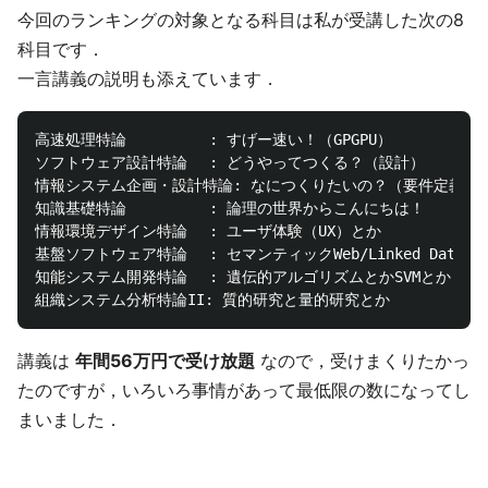
今回のランキングの対象となる科目は私が受講した次の8
科目です．
一言講義の説明も添えています．
高速処理特論			: すげー速い！（GPGPU）

ソフトウェア設計特論	: どうやってつくる？（設計）

情報システム企画・設計特論: なにつくりたいの？（要件定義）

知識基礎特論			: 論理の世界からこんにちは！

情報環境デザイン特論	: ユーザ体験（UX）とか

基盤ソフトウェア特論	: セマンティックWeb/Linked Data とか

知能システム開発特論	: 遺伝的アルゴリズムとかSVMとか

講義は
年間56万円で受け放題
なので，受けまくりたかっ
たのですが，いろいろ事情があって最低限の数になってし
まいました．