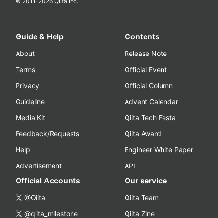
© 2011-
2026
Qiita Inc.
Guide & Help
Contents
About
Release Note
Terms
Official Event
Privacy
Official Column
Guideline
Advent Calendar
Media Kit
Qiita Tech Festa
Feedback/Requests
Qiita Award
Help
Engineer White Paper
Advertisement
API
Official Accounts
Our service
@Qiita
Qiita Team
@qiita_milestone
Qiita Zine