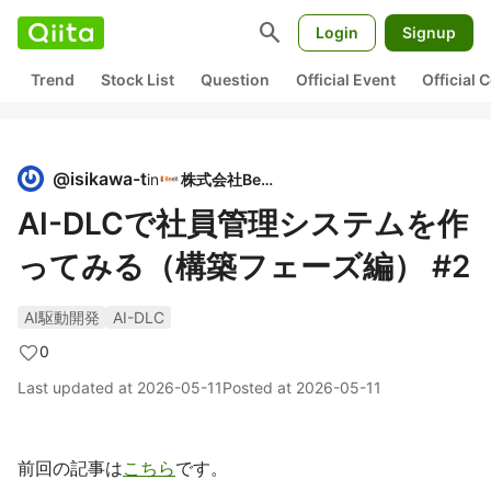
search
Login
Signup
Trend
Stock List
Question
Official Event
Official
@
isikawa-t
in
株式会社BeeX
AI-DLCで社員管理システムを作
ってみる（構築フェーズ編） #2
AI駆動開発
AI-DLC
0
Last updated at
2026-05-11
Posted at
2026-05-11
前回の記事は
こちら
です。