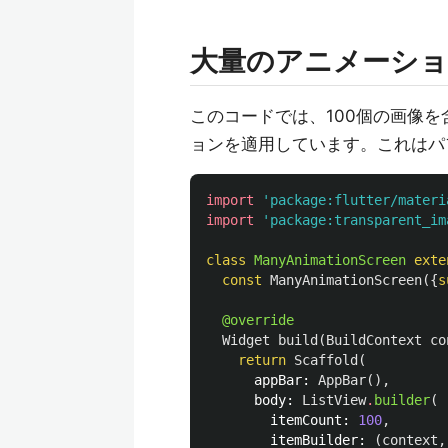
大量のアニメーシ
このコードでは、100個の画像
ョンを適用しています。これはパ
import
'package:flutter/materi
import
'package:transparent_im
class
ManyAnimationScreen
exte
const
ManyAnimationScreen
({
s
@override
Widget
build
(
BuildContext
co
return
Scaffold
(
appBar:
AppBar
(),
body:
ListView
.
builder
(
itemCount:
100
,
itemBuilder:
(
context
,