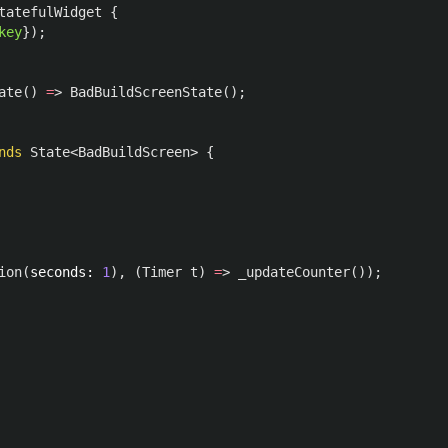
tatefulWidget
{
key
});
ate
()
=
>
BadBuildScreenState
();
nds
State
<
BadBuildScreen
>
{
ion
(
seconds:
1
),
(
Timer
t
)
=
>
_updateCounter
());