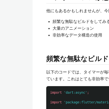
他にもあるかもしれませんが、今
頻繁な無駄なビルドをしてみ
大量のアニメーション
非効率なデータ構造の使用
頻繁な無駄なビル
以下のコードでは、タイマーが毎
ています。これはとても非効率で
import
'dart:async'
;
import
'package:flutter/materi