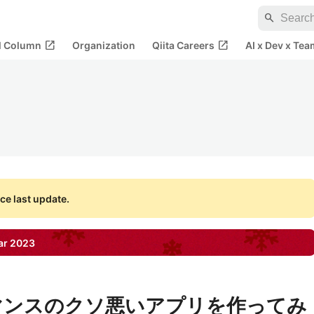
search
open_in_new
open_in_new
al Column
Organization
Qiita Careers
AI x Dev x Tea
ce last update.
ar
2023
フォーマンスのクソ悪いアプリを作ってみ