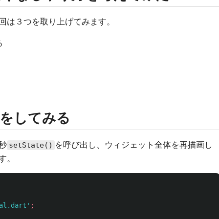
回は３つを取り上げてみます。
る
ドをしてみる
秒
を呼び出し、ウィジェット全体を再描画し
setState()
す。
al.dart'
;