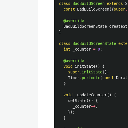
class
BadBuildScreen
extends
S
const
BadBuildScreen
({
super
.
@override
BadBuildScreenState
createSt
}
class
BadBuildScreenState
exte
int
_counter
=
0
;
@override
void
initState
()
{
super
.
initState
();
Timer
.
periodic
(
const
Durat
}
void
_updateCounter
()
{
setState
(()
{
_counter
++
;
});
}