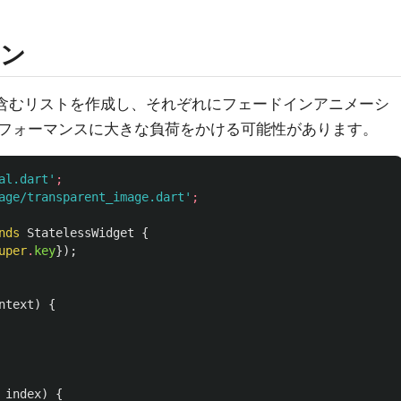
ョン
を含むリストを作成し、それぞれにフェードインアニメーシ
フォーマンスに大きな負荷をかける可能性があります。
al.dart'
;
age/transparent_image.dart'
;
nds
StatelessWidget
{
uper
.
key
});
ntext
)
{
index
)
{