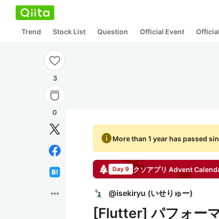
Trend
Stock List
Question
Official Event
Offici
3
0
info
More than 1 year has passed sin
クソアプリ
Advent Calend
Day 9
more_horiz
@
isekiryu
(
いせりゅー
)
[Flutter] パ