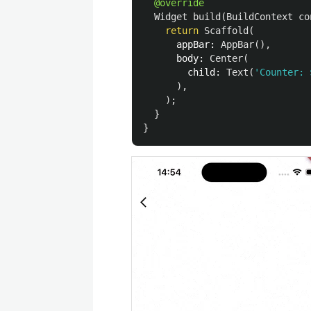
@override
Widget
build
(
BuildContext
co
return
Scaffold
(
appBar:
AppBar
(),
body:
Center
(
child:
Text
(
'Counter: 
),
);
}
}