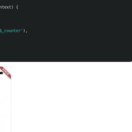
ntext
)
{
$_counter
'
),