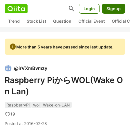
search
Login
Signup
Trend
Stock List
Question
Official Event
Official
info
More than 5 years have passed since last update.
@
irVXmBvmzy
Raspberry PiからWOL(Wake O
n Lan)
RaspberryPi
wol
Wake-on-LAN
19
Posted at
2016-02-28