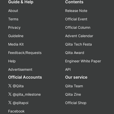
Guide & Help
Contents
About
Release Note
Terms
Official Event
Privacy
Official Column
Guideline
Advent Calendar
Media Kit
Qiita Tech Festa
Feedback/Requests
Qiita Award
Help
Engineer White Paper
Advertisement
API
Official Accounts
Our service
@Qiita
Qiita Team
@qiita_milestone
Qiita Zine
@qiitapoi
Official Shop
Facebook