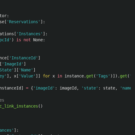
tor
:
se
[
'
Reservations
'
]:
ations
[
'
Instances
'
]:
pcId
'
)
is
not
None
:
nce
[
'
InstanceId
'
]
[
'
ImageId
'
]
State
'
][
'
Name
'
]
ey
'
],
x
[
'
Value
'
]]
for
x
in
instance
.
get
(
'
Tags
'
)]).
get
(
'
N
nstanceId
]
=
{
'
imageId
'
:
imageId
,
'
state
'
:
state
,
'
name
'
c_link_instances
()
ances
'
]: