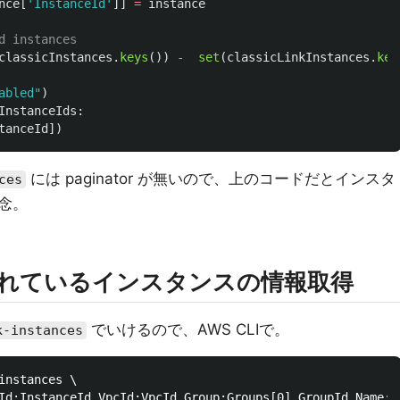
nce
[
'
InstanceId
'
]]
=
instance
classicInstances
.
keys
())
-
set
(
classicLinkInstances
.
key
abled
"
)
InstanceIds
:
tanceId
])
には paginator が無いので、上のコードだとインスタ
ces
念。
が設定されているインスタンスの情報取得
でいけるので、AWS CLIで。
k-instances
instances \

Id:InstanceId,VpcId:VpcId,Group:Groups[0].GroupId,Name:T