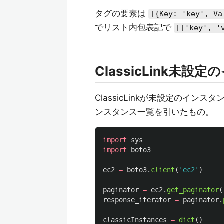
タグの要素は
[{Key: 'key', Va
でリスト内包表記で
[['key', '
ClassicLink未
ClassicLinkが未設定のインスタン
ンスタンス一覧を引いたもの。
import
sys
import
boto3
ec2
=
boto3
.
client
(
'
ec2
'
)
paginator
=
ec2
.
get_paginator
(
response_iterator
=
paginator
.
classicInstances
=
dict
()