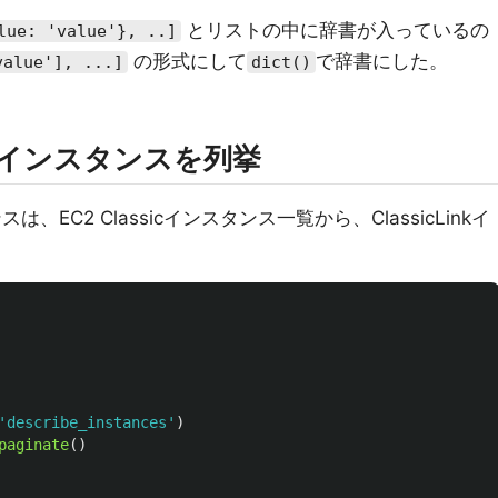
とリストの中に辞書が入っているの
lue: 'value'}, ..]
の形式にして
で辞書にした。
value'], ...]
dict()
設定のインスタンスを列挙
スは、EC2 Classicインスタンス一覧から、ClassicLinkイ
'
describe_instances
'
)
paginate
()