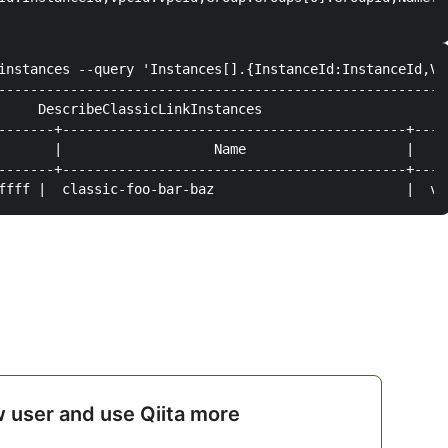
instances --query 'Instances[].{InstanceId:InstanceId,Vp
---------------------------------------------------------
     DescribeClassicLinkInstances                        
-------+-------------------------------------------+-----
       |                   Name                    |     
-------+-------------------------------------------+-----
。
w user and use Qiita more