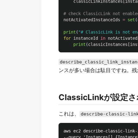
classicLinkInstances
[
insta
notActivatedInstanceIds
=
set
(
print
(
"
# ClassicLink is not en
for
instanceId
in
notActivated
print
(
classicInstances
[
ins
describe_classic_link_instan
ンスが多い場合は駄目ですね。残
ClassicLink
これは、
describe-classic-lin
aws ec2 describe-classic-link-
--query 'Instances[].{Instance