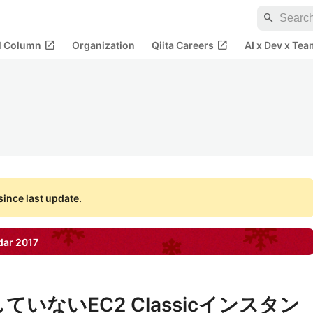
search
open_in_new
open_in_new
al Column
Organization
Qiita Careers
AI x Dev x Tea
ince last update.
dar
2017
定していないEC2 Classicインスタン