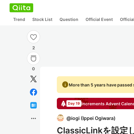
Trend
Stock List
Question
Official Event
Offici
2
0
info
More than 5 years have passed s
Increments
Advent Calen
Day 19
more_horiz
@
iogi
(
Ippei Ogiwara
)
ClassicLinkを設