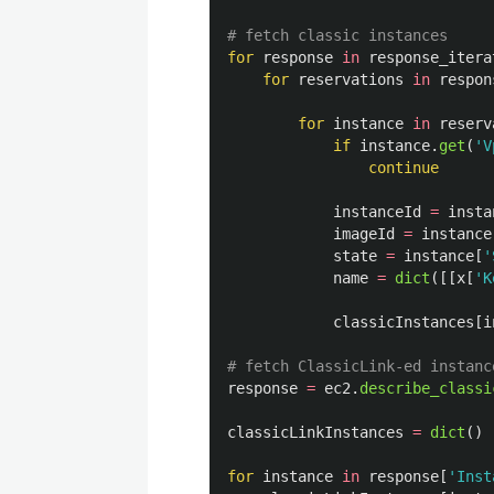
for
response
in
response_itera
for
reservations
in
respon
for
instance
in
reserv
if
instance
.
get
(
'
V
continue
instanceId
=
insta
imageId
=
instance
state
=
instance
[
'
name
=
dict
([[
x
[
'
K
classicInstances
[
i
response
=
ec2
.
describe_classi
classicLinkInstances
=
dict
()
for
instance
in
response
[
'
Inst