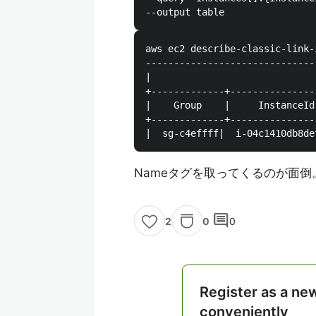
aws ec2 describe-classic-link-
------------------------------
|                             
+-------------+---------------
|    Group    |     InstanceId
+-------------+---------------
Nameタグを取ってくるのが面倒
comment
0
0
2
Register as a ne
conveniently