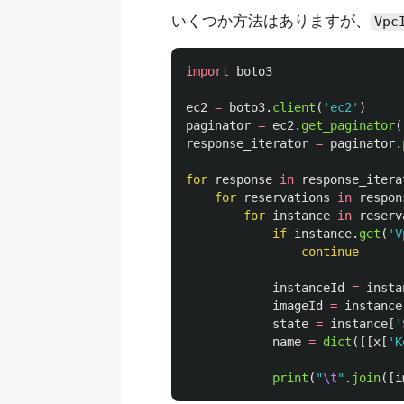
いくつか方法はありますが、
Vpc
import
boto3
ec2
=
boto3
.
client
(
'
ec2
'
)
paginator
=
ec2
.
get_paginator
(
response_iterator
=
paginator
.
for
response
in
response_itera
for
reservations
in
respon
for
instance
in
reserv
if
instance
.
get
(
'
V
continue
instanceId
=
insta
imageId
=
instance
state
=
instance
[
'
name
=
dict
([[
x
[
'
K
print
(
"
\t
"
.
join
([
i