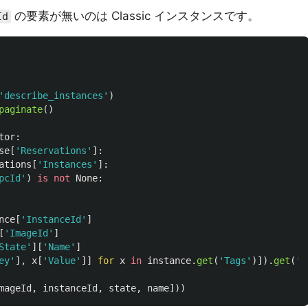
の要素が無いのは Classic インスタンスです。
Id
'
describe_instances
'
)
paginate
()
tor
:
se
[
'
Reservations
'
]:
ations
[
'
Instances
'
]:
pcId
'
)
is
not
None
:
nce
[
'
InstanceId
'
]
[
'
ImageId
'
]
State
'
][
'
Name
'
]
ey
'
],
x
[
'
Value
'
]]
for
x
in
instance
.
get
(
'
Tags
'
)]).
get
(
'
N
mageId
,
instanceId
,
state
,
name
]))