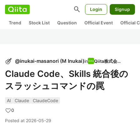
search
Login
Signup
Trend
Stock List
Question
Official Event
Official
@
inukai-masanori
(
M Inukai
)
in
Qiita株式会社
Claude Code、Skills 統合後の
スラッシュコマンドの罠
AI
Claude
ClaudeCode
0
Posted at
2026-05-29