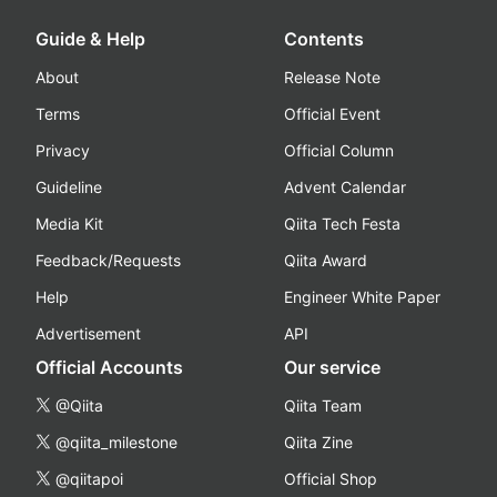
Guide & Help
Contents
About
Release Note
Terms
Official Event
Privacy
Official Column
Guideline
Advent Calendar
Media Kit
Qiita Tech Festa
Feedback/Requests
Qiita Award
Help
Engineer White Paper
Advertisement
API
Official Accounts
Our service
@Qiita
Qiita Team
@qiita_milestone
Qiita Zine
@qiitapoi
Official Shop