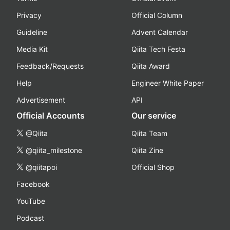
Privacy
Official Column
Guideline
Advent Calendar
Media Kit
Qiita Tech Festa
Feedback/Requests
Qiita Award
Help
Engineer White Paper
Advertisement
API
Official Accounts
Our service
@Qiita
Qiita Team
@qiita_milestone
Qiita Zine
@qiitapoi
Official Shop
Facebook
YouTube
Podcast