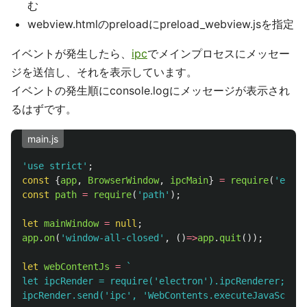
む
webview.htmlのpreloadにpreload_webview.jsを指定
イベントが発生したら、
ipc
でメインプロセスにメッセー
ジを送信し、それを表示しています。
イベントの発生順にconsole.logにメッセージが表示され
るはずです。
main.js
'
use strict
'
;
const
{
app
,
BrowserWindow
,
ipcMain
}
=
require
(
'
elect
const
path
=
require
(
'
path
'
);
let
mainWindow
=
null
;
app
.
on
(
'
window-all-closed
'
,
()
=>
app
.
quit
());
let
webContentJs
=
`

let ipcRender = require('electron').ipcRenderer;

ipcRender.send('ipc', 'WebContents.executeJavaSc