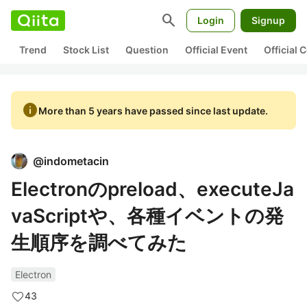
search
Login
Signup
Trend
Stock List
Question
Official Event
Official
info
More than 5 years have passed since last update.
@
indometacin
Electronのpreload、executeJa
vaScriptや、各種イベントの発
生順序を調べてみた
Electron
43