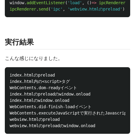
window
.
addEventListener
(
'
load
'
,
()
=>
ipcRenderer
.
sen
ipcRenderer
.
send
(
'
ipc
'
,
'
webview.htmlのpreload
'
);
実行結果
こんな感じになりました。
index.htmlのpreload

index.html内の<script>タグ

WebContents.dom-readyイベント

index.htmlのpreloadのwindow.onload

index.htmlのwindow.onload

WebContents.did-finish-loadイベント

WebContents.executeJavaScriptで実行されたJavascript

webview.htmlのpreload
