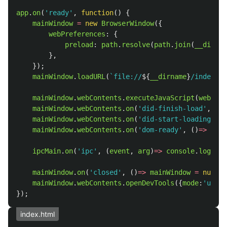
app
.
on
(
'
ready
'
,
function
()
{
mainWindow
=
new
BrowserWindow
({
webPreferences
:
{
preload
:
path
.
resolve
(
path
.
join
(
__dirnam
},
});
mainWindow
.
loadURL
(
`file://
${
__dirname
}
/index.ht
mainWindow
.
webContents
.
executeJavaScript
(
webCont
mainWindow
.
webContents
.
on
(
'
did-finish-load
'
,
()
=
mainWindow
.
webContents
.
on
(
'
did-start-loading
'
,
(
mainWindow
.
webContents
.
on
(
'
dom-ready
'
,
()
=>
cons
ipcMain
.
on
(
'
ipc
'
,
(
event
,
arg
)
=>
console
.
log
(
arg
mainWindow
.
on
(
'
closed
'
,
()
=>
mainWindow
=
null
);
mainWindow
.
webContents
.
openDevTools
({
mode
:
'
undoc
});
index.html