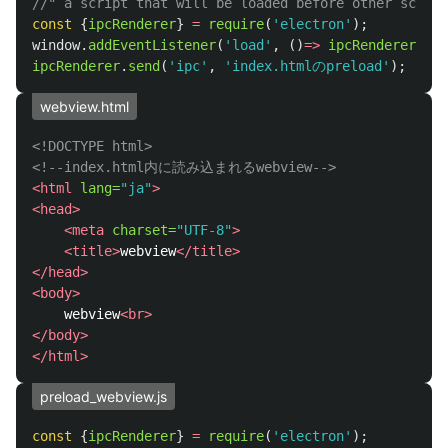
//" a script that will be loaded before other script
const
{
ipcRenderer
}
=
require
(
'
electron
'
);
window
.
addEventListener
(
'
load
'
,
()
=>
ipcRenderer
.
sen
ipcRenderer
.
send
(
'
ipc
'
,
'
index.htmlのpreload
'
);
webview.html
<!DOCTYPE html>
<!--index.html内に読み込まれるwebview-->
<html
lang=
"ja"
>
<head>
<meta
charset=
"UTF-8"
>
<title>
webview
</title>
</head>
<body>
    webview
<br>
</body>
</html>
preload_webview.js
const
{
ipcRenderer
}
=
require
(
'
electron
'
);