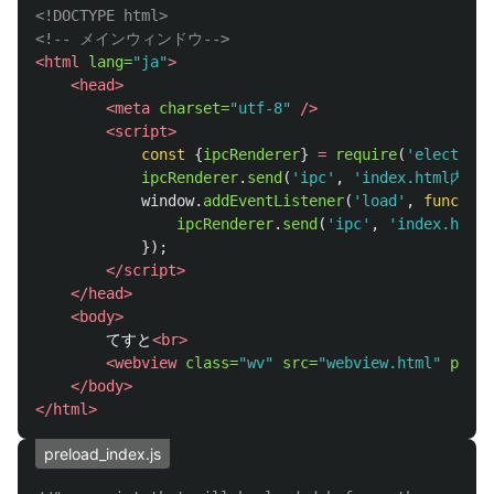
<!DOCTYPE html>
<!-- メインウィンドウ-->
<html
lang=
"ja"
>
<head>
<meta
charset=
"utf-8"
/>
<script>
const
{
ipcRenderer
}
=
require
(
'
electron
'
ipcRenderer
.
send
(
'
ipc
'
,
'
index.html内の<
window
.
addEventListener
(
'
load
'
,
function
ipcRenderer
.
send
(
'
ipc
'
,
'
index.html
});
</script>
</head>
<body>
        てすと
<br>
<webview
class=
"wv"
src=
"webview.html"
prelo
</body>
</html>
preload_index.js