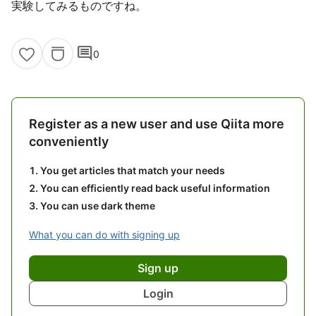
実験してみるものですね。
comment
0
Register as a new user and use Qiita more
conveniently
You get articles that match your needs
You can efficiently read back useful information
You can use dark theme
What you can do with signing up
Sign up
Login