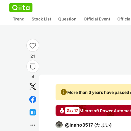
Trend
Stock List
Question
Official Event
Offici
21
4
info
More than 3 years have passed s
Microsoft Power Automa
Day 17
more_horiz
@
inaho3517
(
たまい
)