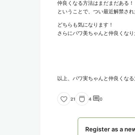
仲良くなる方法はまだまだある！
ということで、つい最近解禁され
どちらも気になります！
さらにパワ美ちゃんと仲良くなり
以上、パワ実ちゃんと仲良くなる
comment
4
0
21
Register as a ne