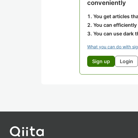
conveniently
You get articles t
You can efficiently
You can use dark 
What you can do with si
Sign up
Login