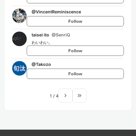
@
VincentReminiscence
Follow
taisei ito
@
SenriQ
わいわい。
Follow
@
Takozo
Follow
navigate_next
keyboard_double_arrow_right
1
/
4