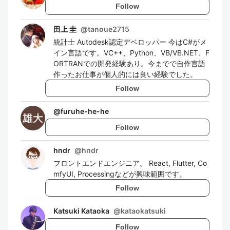
Follow
田上 圭
@
tanoue2715
統計士 Autodesk認定デベロッパー 今はC#がメ
イン言語です。VC++、Python、VB/VB.NET、F
ORTRANでの開発経験あり。今までで自作言語
作ったお仕事が個人的には良い経験でした。
Follow
@
furuhe-he-he
Follow
hndr
@
hndr
フロントエンドエンジニア。 React, Flutter, Co
mfyUI, Processingなどが興味範囲です。
Follow
Katsuki Kataoka
@
kataokatsuki
Follow