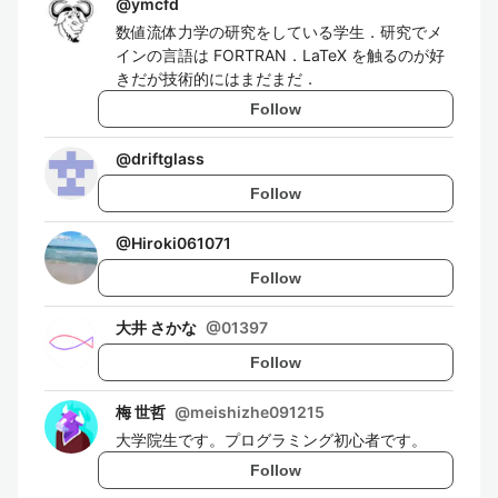
@
ymcfd
数値流体力学の研究をしている学生．研究でメ
インの言語は FORTRAN．LaTeX を触るのが好
きだが技術的にはまだまだ．
Follow
@
driftglass
Follow
@
Hiroki061071
Follow
大井 さかな
@
01397
Follow
梅 世哲
@
meishizhe091215
大学院生です。プログラミング初心者です。
Follow