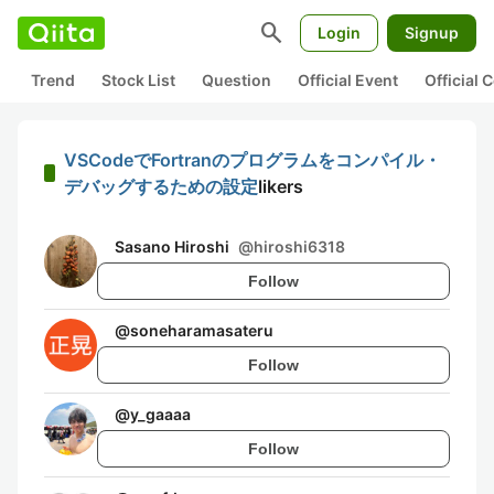
search
Login
Signup
Trend
Stock List
Question
Official Event
Official
VSCodeでFortranのプログラムをコンパイル・
デバッグするための設定
likers
Sasano Hiroshi
@
hiroshi6318
Follow
@
soneharamasateru
Follow
@
y_gaaaa
Follow