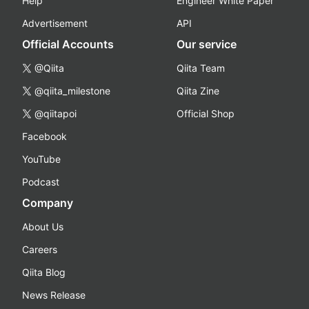
Help
Engineer White Paper
Advertisement
API
Official Accounts
Our service
@Qiita
Qiita Team
@qiita_milestone
Qiita Zine
@qiitapoi
Official Shop
Facebook
YouTube
Podcast
Company
About Us
Careers
Qiita Blog
News Release