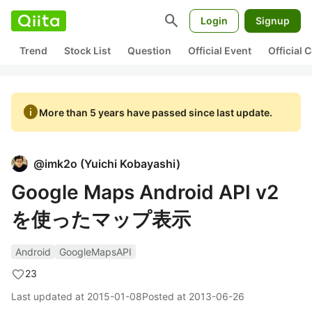
search
Login
Signup
Trend
Stock List
Question
Official Event
Official
info
More than 5 years have passed since last update.
@
imk2o
(
Yuichi Kobayashi
)
Google Maps Android API v2
を使ったマップ表示
Android
GoogleMapsAPI
23
Last updated at
2015-01-08
Posted at
2013-06-26