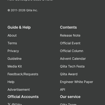
© 2011-
2026
Qiita Inc.
Guide & Help
Contents
About
Release Note
Terms
Official Event
Privacy
Official Column
Guideline
Advent Calendar
Media Kit
Qiita Tech Festa
Feedback/Requests
Qiita Award
Help
Engineer White Paper
Advertisement
API
Official Accounts
Our service
@Qiita
Qiita Team