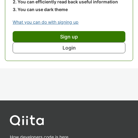
You can efficiently read back useful information
You can use dark theme
What you can do with signing up
Sign up
Login
How developers code is here.