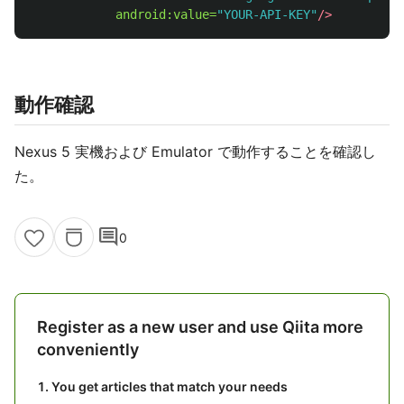
android:value=
"YOUR-API-KEY"
/>
動作確認
Nexus 5 実機および Emulator で動作することを確認し
た。
comment
0
Register as a new user and use Qiita more
conveniently
You get articles that match your needs