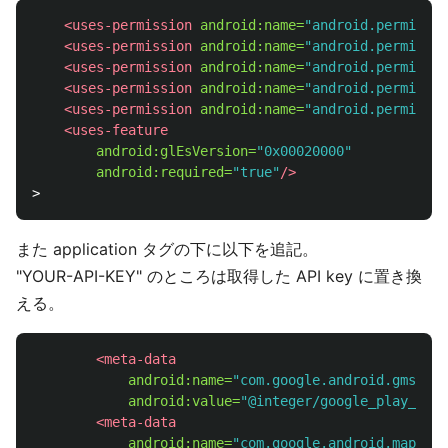
<uses-permission
android:name=
"android.permissio
<uses-permission
android:name=
"android.permissio
<uses-permission
android:name=
"android.permissio
<uses-permission
android:name=
"android.permissio
<uses-permission
android:name=
"android.permissio
<uses-feature
android:glEsVersion=
"0x00020000"
android:required=
"true"
/>
また application タグの下に以下を追記。
"YOUR-API-KEY" のところは取得した API key に置き換
える。
<meta-data
android:name=
"com.google.android.gms.ver
android:value=
"@integer/google_play_serv
<meta-data
android:name=
"com.google.android.maps.v2