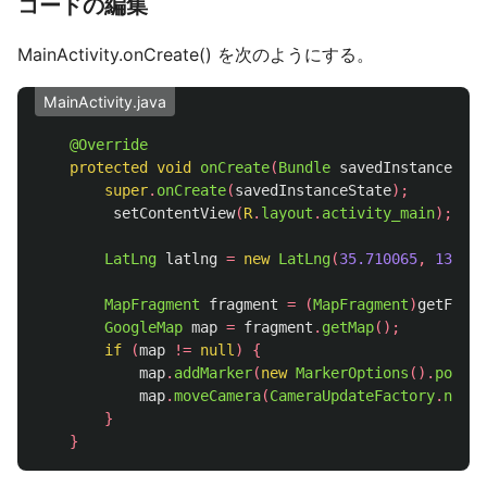
コードの編集
MainActivity.onCreate() を次のようにする。
MainActivity.java
@Override
protected
void
onCreate
(
Bundle
savedInstanceStat
super
.
onCreate
(
savedInstanceState
);
setContentView
(
R
.
layout
.
activity_main
);
LatLng
latlng
=
new
LatLng
(
35.710065
,
139.81
MapFragment
fragment
=
(
MapFragment
)
getFragm
GoogleMap
map
=
fragment
.
getMap
();
if
(
map
!=
null
)
{
map
.
addMarker
(
new
MarkerOptions
().
positi
map
.
moveCamera
(
CameraUpdateFactory
.
newLa
}
}