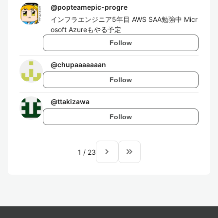
@
popteamepic-progre
インフラエンジニア5年目 AWS SAA勉強中 Micr
osoft Azureもやる予定
Follow
@
chupaaaaaaan
Follow
@
ttakizawa
Follow
navigate_next
keyboard_double_arrow_right
1
/
23