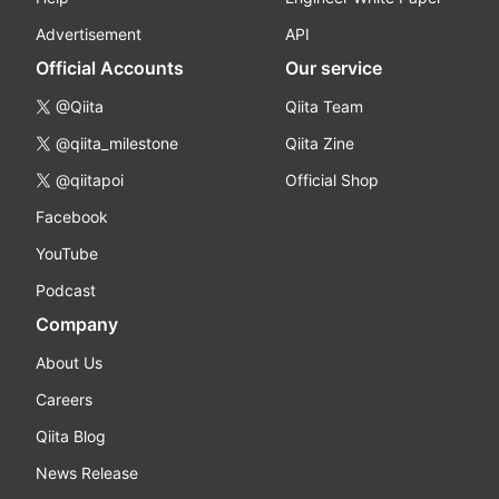
Advertisement
API
Official Accounts
Our service
@Qiita
Qiita Team
@qiita_milestone
Qiita Zine
@qiitapoi
Official Shop
Facebook
YouTube
Podcast
Company
About Us
Careers
Qiita Blog
News Release