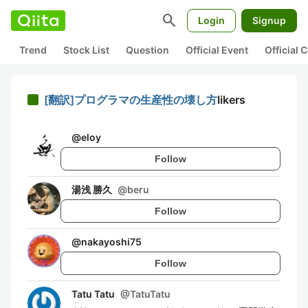
search
Login
Signup
Trend
Stock List
Question
Official Event
Official
[翻訳]プログラマの生産性の壊し方
likers
@
eloy
Follow
湯浅 勝久
@
beru
Follow
@
nakayoshi75
Follow
Tatu Tatu
@
TatuTatu