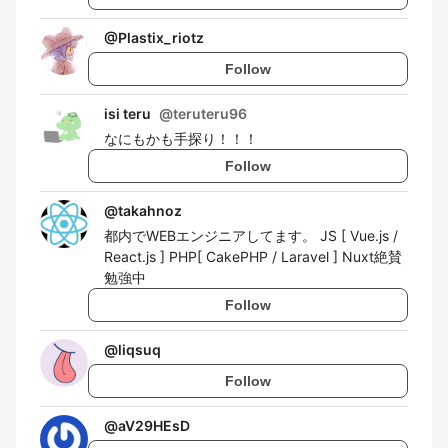
@
Plastix_riotz
Follow
isi teru
@
teruteru96
なにもかも手探り！！！
Follow
@
takahnoz
都内でWEBエンジニアしてます。 JS [ Vue.js /
React.js ] PHP[ CakePHP / Laravel ] Nuxt絶賛
勉強中
Follow
@
liqsuq
Follow
@
aV29HEsD