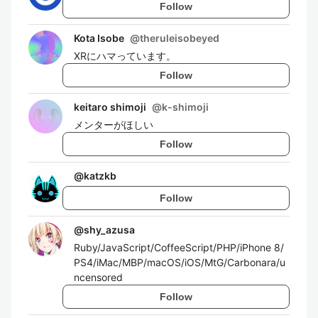
Follow
Kota Isobe
@
theruleisobeyed
XRにハマっています。
Follow
keitaro shimoji
@
k-shimoji
メンターがほしい
Follow
@
katzkb
Follow
@
shy_azusa
Ruby/JavaScript/CoffeeScript/PHP/iPhone 8/
PS4/iMac/MBP/macOS/iOS/MtG/Carbonara/u
ncensored
Follow