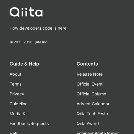
How developers code is here.
© 2011-
2026
Qiita Inc.
Guide & Help
Contents
About
Release Note
Terms
Official Event
Privacy
Official Column
Guideline
Advent Calendar
Media Kit
Qiita Tech Festa
Feedback/Requests
Qiita Award
Help
Engineer White Paper