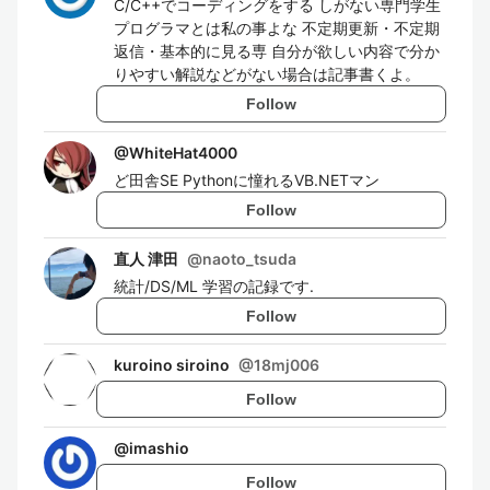
C/C++でコーディングをする しがない専門学生
プログラマとは私の事よな 不定期更新・不定期
返信・基本的に見る専 自分が欲しい内容で分か
りやすい解説などがない場合は記事書くよ。
Follow
@
WhiteHat4000
ど田舎SE Pythonに憧れるVB.NETマン
Follow
直人 津田
@
naoto_tsuda
統計/DS/ML 学習の記録です.
Follow
kuroino siroino
@
18mj006
Follow
@
imashio
Follow