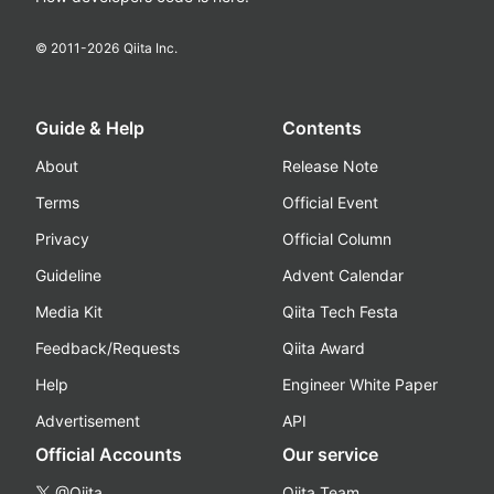
© 2011-
2026
Qiita Inc.
Guide & Help
Contents
About
Release Note
Terms
Official Event
Privacy
Official Column
Guideline
Advent Calendar
Media Kit
Qiita Tech Festa
Feedback/Requests
Qiita Award
Help
Engineer White Paper
Advertisement
API
Official Accounts
Our service
@Qiita
Qiita Team