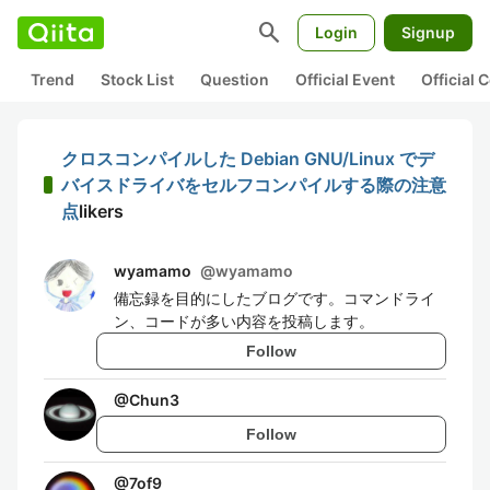
search
Login
Signup
Trend
Stock List
Question
Official Event
Official
クロスコンパイルした Debian GNU/Linux でデ
バイスドライバをセルフコンパイルする際の注意
点
likers
wyamamo
@
wyamamo
備忘録を目的にしたブログです。コマンドライ
ン、コードが多い内容を投稿します。
Follow
@
Chun3
Follow
@
7of9