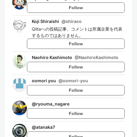
Follow
Koji Shiraishi
@
shiraco
Qiitaへの投稿記事、コメントは所属企業を代表
するものではありません。
Follow
Naohiro Kashimoto
@
NaohiroKashimoto
Follow
oomori you
@
oomori-you
Follow
@
ryouma_nagare
Follow
@
atanaka7
Follow