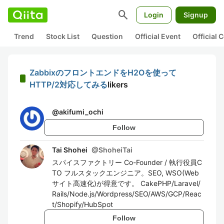
search
Login
Signup
Trend
Stock List
Question
Official Event
Official
ZabbixのフロントエンドをH2Oを使って
HTTP/2対応してみる
likers
@
akifumi_ochi
Follow
Tai Shohei
@
ShoheiTai
スパイスファクトリー Co-Founder / 執行役員C
TO フルスタックエンジニア。SEO, WSO(Web
サイト高速化)が得意です。 CakePHP/Laravel/
Rails/Node.js/Wordpress/SEO/AWS/GCP/Reac
t/Shopify/HubSpot
Follow