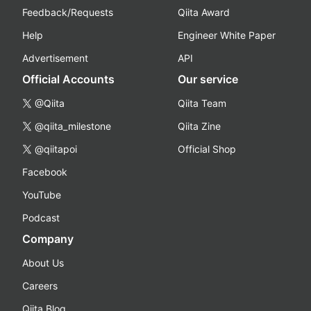
Feedback/Requests
Qiita Award
Help
Engineer White Paper
Advertisement
API
Official Accounts
Our service
@Qiita
Qiita Team
@qiita_milestone
Qiita Zine
@qiitapoi
Official Shop
Facebook
YouTube
Podcast
Company
About Us
Careers
Qiita Blog