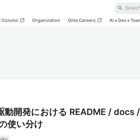
search
open_in_new
open_in_new
al Column
Organization
Qiita Careers
AI x Dev x Tea
AI駆動開発における README / docs /
ce の使い分け
kuku