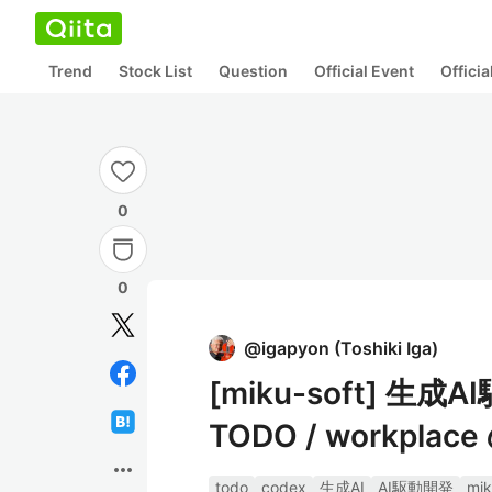
Trend
Stock List
Question
Official Event
Offici
0
0
@
igapyon
(
Toshiki Iga
)
[miku-soft] 生成
TODO / workpla
more_horiz
todo
codex
生成AI
AI駆動開発
mi