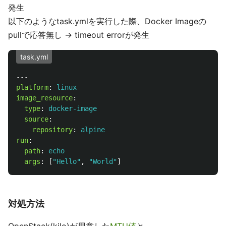
発生
以下のようなtask.ymlを実行した際、Docker Imageの
pullで応答無し -> timeout errorが発生
task.yml
---
platform
:
linux
image_resource
:
type
:
docker-image
source
:
repository
:
alpine
run
:
path
:
echo
args
:
[
"
Hello"
,
"
World"
]
対処方法