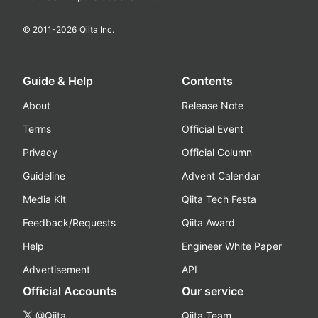
© 2011-
2026
Qiita Inc.
Guide & Help
Contents
About
Release Note
Terms
Official Event
Privacy
Official Column
Guideline
Advent Calendar
Media Kit
Qiita Tech Festa
Feedback/Requests
Qiita Award
Help
Engineer White Paper
Advertisement
API
Official Accounts
Our service
@Qiita
Qiita Team