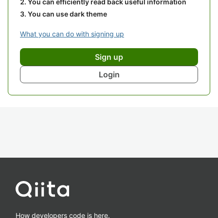
You can efficiently read back useful information
You can use dark theme
What you can do with signing up
Sign up
Login
How developers code is here.