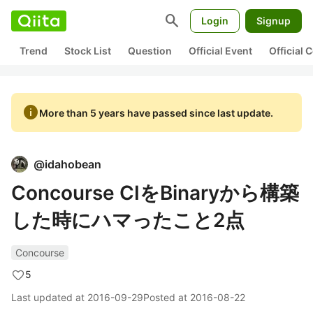
search
Login
Signup
Trend
Stock List
Question
Official Event
Official
info
More than 5 years have passed since last update.
@
idahobean
Concourse CIをBinaryから構築
した時にハマったこと2点
Concourse
5
Last updated at
2016-09-29
Posted at
2016-08-22