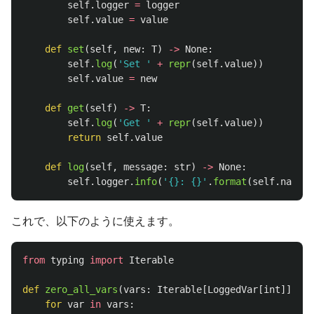
self
.
logger
=
logger
self
.
value
=
value
def
set
(
self
,
new
:
T
)
->
None
:
self
.
log
(
'
Set 
'
+
repr
(
self
.
value
))
self
.
value
=
new
def
get
(
self
)
->
T
:
self
.
log
(
'
Get 
'
+
repr
(
self
.
value
))
return
self
.
value
def
log
(
self
,
message
:
str
)
->
None
:
self
.
logger
.
info
(
'
{}: {}
'
.
format
(
self
.
name
m
これで、以下のように使えます。
from
typing
import
Iterable
def
zero_all_vars
(
vars
:
Iterable
[
LoggedVar
[
int
]])
->
for
var
in
vars
: