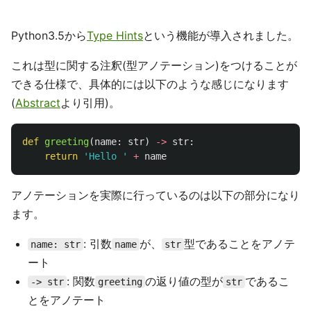
Python3.5から
Type Hints
という機能が導入されました。
これは型に関する注釈(型アノテーション)をつけることが
できる仕様で、具体的には以下のような感じになります
(
Abstract
より引用)。
def
greeting
(
name
:
str
)
->
str
:
return
'
Hello 
'
+
name
アノテーションを実際に行っているのは以下の部分になり
ます。
: 引数
が、
型であることをアノテ
name: str
name
str
ート
: 関数
の返り値の型が
であるこ
-> str
greeting
str
とをアノテート