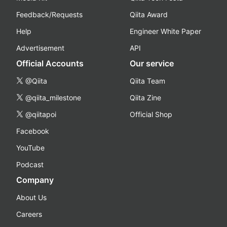
Feedback/Requests
Qiita Award
Help
Engineer White Paper
Advertisement
API
Official Accounts
Our service
@Qiita
Qiita Team
@qiita_milestone
Qiita Zine
@qiitapoi
Official Shop
Facebook
YouTube
Podcast
Company
About Us
Careers