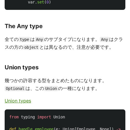
var
.
set
(
0
)
The Any type
全ての
は
のサブタイプになります。
はクラ
type
Any
Any
スの方の
とは異なるので、注意が必要です。
object
Union types
幾つかの許容する型をまとめたものになります。
は、この
の一種になります。
Optional
Union
Union types
from
typing
import
Union
def
handle_employee
(
e
:
Union
[
Employee
,
None
])
->
Non