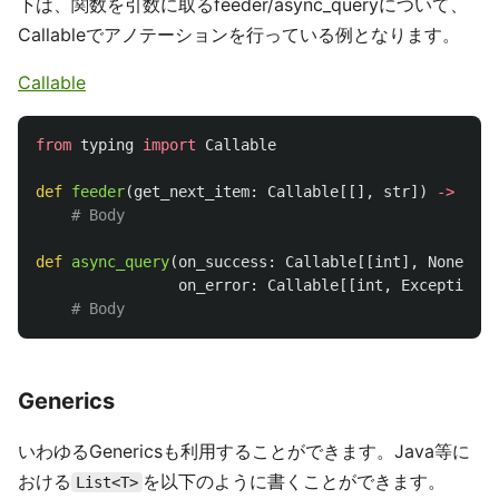
下は、関数を引数に取るfeeder/async_queryについて、
Callableでアノテーションを行っている例となります。
Callable
from
typing
import
Callable
def
feeder
(
get_next_item
:
Callable
[[],
str
])
->
None
def
async_query
(
on_success
:
Callable
[[
int
],
None
],
on_error
:
Callable
[[
int
,
Exception
],
Generics
いわゆるGenericsも利用することができます。Java等に
おける
を以下のように書くことができます。
List<T>