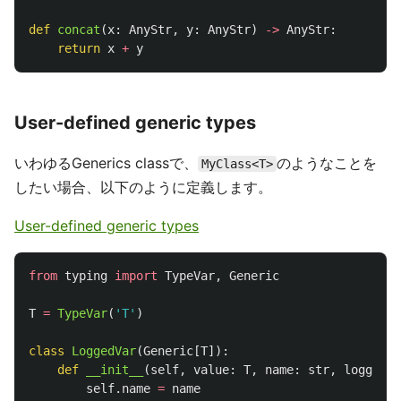
def
concat
(
x
:
AnyStr
,
y
:
AnyStr
)
->
AnyStr
:
return
x
+
y
User-defined generic types
いわゆるGenerics classで、
のようなことを
MyClass<T>
したい場合、以下のように定義します。
User-defined generic types
from
typing
import
TypeVar
,
Generic
T
=
TypeVar
(
'
T
'
)
class
LoggedVar
(
Generic
[
T
]):
def
__init__
(
self
,
value
:
T
,
name
:
str
,
logger
:
self
.
name
=
name