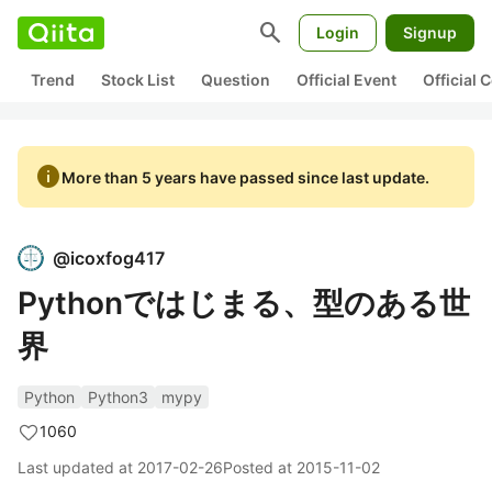
search
Login
Signup
Trend
Stock List
Question
Official Event
Official
info
More than 5 years have passed since last update.
@
icoxfog417
Pythonではじまる、型のある世
界
Python
Python3
mypy
1060
Last updated at
2017-02-26
Posted at
2015-11-02