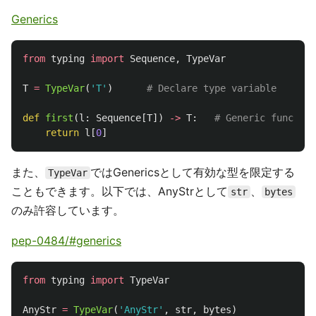
Generics
from
typing
import
Sequence
,
TypeVar
T
=
TypeVar
(
'
T
'
)
def
first
(
l
:
Sequence
[
T
])
->
T
:
return
l
[
0
]
また、
ではGenericsとして有効な型を限定する
TypeVar
こともできます。以下では、AnyStrとして
、
str
bytes
のみ許容しています。
pep-0484/#generics
from
typing
import
TypeVar
AnyStr
=
TypeVar
(
'
AnyStr
'
,
str
,
bytes
)