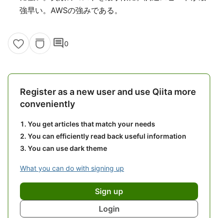
強早い。AWSの強みである。
comment
0
Register as a new user and use Qiita more
conveniently
You get articles that match your needs
You can efficiently read back useful information
You can use dark theme
What you can do with signing up
Sign up
Login