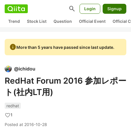
search
Login
Signup
Trend
Stock List
Question
Official Event
Official
info
More than 5 years have passed since last update.
@
ichidou
RedHat Forum 2016 参加レポー
ト(社内LT用)
redhat
1
Posted at
2016-10-28