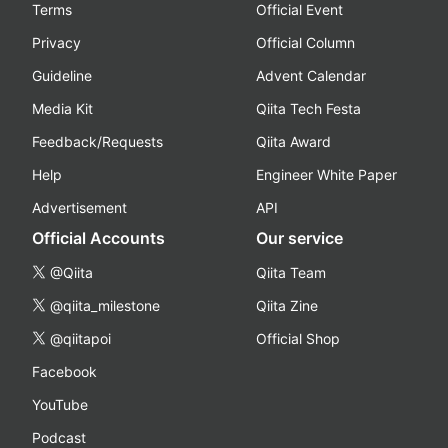
Terms
Official Event
Privacy
Official Column
Guideline
Advent Calendar
Media Kit
Qiita Tech Festa
Feedback/Requests
Qiita Award
Help
Engineer White Paper
Advertisement
API
Official Accounts
Our service
@Qiita
Qiita Team
@qiita_milestone
Qiita Zine
@qiitapoi
Official Shop
Facebook
YouTube
Podcast