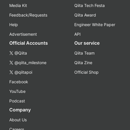
Media Kit
Qiita Tech Festa
Feedback/Requests
Qiita Award
Help
Engineer White Paper
Advertisement
API
Official Accounts
Our service
@Qiita
Qiita Team
@qiita_milestone
Qiita Zine
@qiitapoi
Official Shop
Facebook
YouTube
Podcast
Company
About Us
Careers