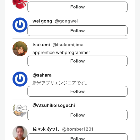
Follow
wei gong
@
gongwei
Follow
tsukumi
@
tsukumijima
apprentice webprogrammer
Follow
@
sahara
新米アプリエンジニアです。
Follow
@
AtsuhikoIsoguchi
Follow
佐々木 あつし
@
bomber1201
Follow