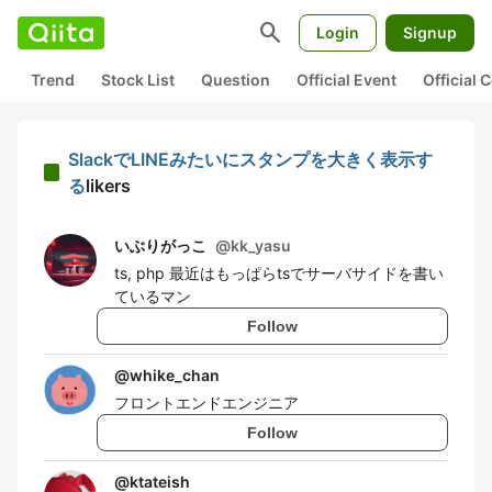
search
Login
Signup
Trend
Stock List
Question
Official Event
Official
SlackでLINEみたいにスタンプを大きく表示す
る
likers
いぶりがっこ
@
kk_yasu
ts, php 最近はもっぱらtsでサーバサイドを書い
ているマン
Follow
@
whike_chan
フロントエンドエンジニア
Follow
@
ktateish