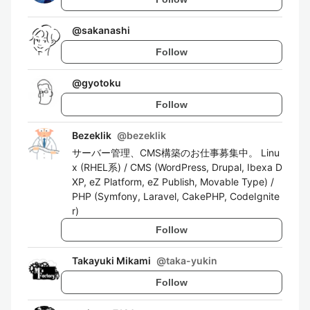
@
sakanashi
Follow
@
gyotoku
Follow
Bezeklik
@
bezeklik
サーバー管理、CMS構築のお仕事募集中。 Linu
x (RHEL系) / CMS (WordPress, Drupal, Ibexa D
XP, eZ Platform, eZ Publish, Movable Type) /
PHP (Symfony, Laravel, CakePHP, CodeIgnite
r)
Follow
Takayuki Mikami
@
taka-yukin
Follow