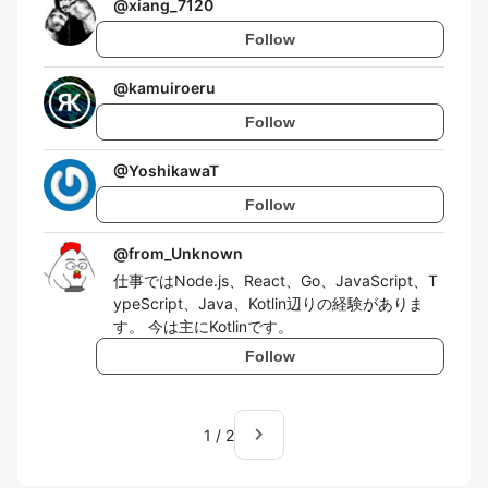
@
xiang_7120
Follow
@
kamuiroeru
Follow
@
YoshikawaT
Follow
@
from_Unknown
仕事ではNode.js、React、Go、JavaScript、T
ypeScript、Java、Kotlin辺りの経験がありま
す。 今は主にKotlinです。
Follow
navigate_next
1
/
2