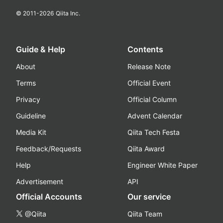
© 2011-
2026
Qiita Inc.
Guide & Help
Contents
About
Release Note
Terms
Official Event
Privacy
Official Column
Guideline
Advent Calendar
Media Kit
Qiita Tech Festa
Feedback/Requests
Qiita Award
Help
Engineer White Paper
Advertisement
API
Official Accounts
Our service
@Qiita
Qiita Team