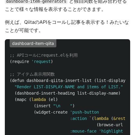
と独自関数を組み合わせる
dashboard-item-generators
ことで様々な情報を表示することができます。
例えば、QiitaのAPIをコールし記事を表示する！みたいな
ことが可能です。
dashboard-item-qiita
;; APIコールにrequest.elを利用
(
require
'request
)
;; アイテム表示用関数
(
defun
dashboard-qiita-insert-list
(
list-display-nam
"Render LIST-DISPLAY-NAME and items of LIST."
(
dashboard-insert-heading
list-display-name
)
(
mapc
(
lambda
(
el
)
(
insert
"\n    "
)
(
widget-create
'push-button
:action
`
(
lambda
(
&rest
ign
(
browse-url
,
(
cd
:mouse-face
'highlight