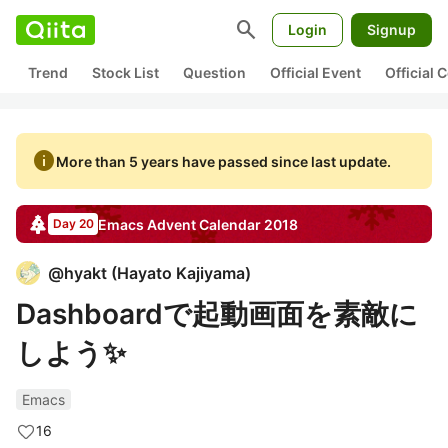
search
Login
Signup
Trend
Stock List
Question
Official Event
Official
info
More than 5 years have passed since last update.
Emacs
Advent Calendar
2018
Day 20
@
hyakt
(
Hayato Kajiyama
)
Dashboardで起動画面を素敵に
しよう✨
Emacs
16