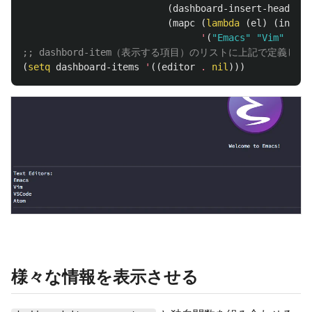
(
dashboard-insert-heading
(
mapc
(
lambda
(
el
)
(
insert
'
(
"Emacs"
"Vim"
"VSC
;; dashbord-item（表示する項目）のリストに上記で定義し
(
setq
dashboard-items
'
((
editor
.
nil
)))
様々な情報を表示させる