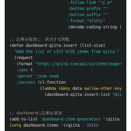
:follow-link
"\C-m"
:button-prefix
""
:button-suffix
""
:format
"%[%t%]"
(
decode-coding-string
(
cdr
;; 記事を取得し、表示する関数
(
defun
dashboard-qiita-insert
(
list-size
)
"Add the list of LIST-SIZE items from qiita."
(
request
(
format
"https://qiita.com/api/v2/items?page=1&pe
:sync
t
:parser
'json-read
:success
(
cl-function
(
lambda
(
&key
data
&allow-other-keys
)
(
dashboard-qiita-insert-list
"Qiita:"
;; dashboardに記事を追加
(
add-to-list
'dashboard-item-generators
'
(
qiita
.
da
(
setq
dashboard-items
'
((
qiita
.
20
)))