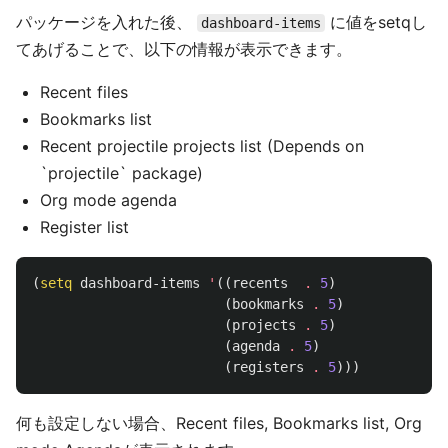
パッケージを入れた後、
に値をsetqし
dashboard-items
てあげることで、以下の情報が表示できます。
Recent files
Bookmarks list
Recent projectile projects list (Depends on
`projectile` package)
Org mode agenda
Register list
(
setq
dashboard-items
'
((
recents
.
5
)
(
bookmarks
.
5
)
(
projects
.
5
)
(
agenda
.
5
)
(
registers
.
5
)))
何も設定しない場合、Recent files, Bookmarks list, Org