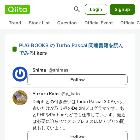
search
Login
Signup
Trend
Stock List
Question
Official Event
Official
PUG BOOKS の Turbo Pascal 関連書籍を読ん
でみる
likers
Shima
@
shimas
Follow
Yuzuru Kato
@
p_kato
Delphiとの付き合いはTurbo Pascal 3.0Aから。
古いだけが取り柄のDelphiプログラマです。あ
とPHPやPythonなどでも仕事しています。最近
は必要に迫られてオンプレミスLLMアプリの開
発もしています。
Follow