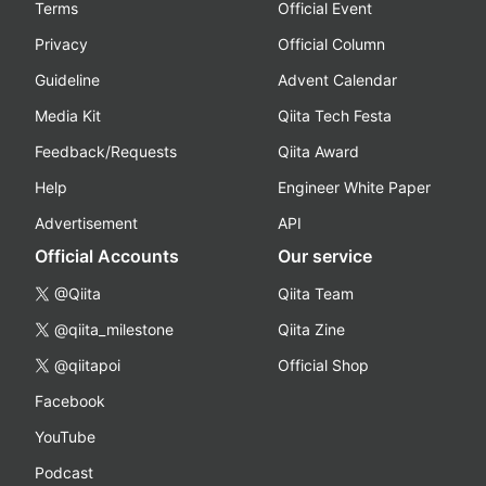
Terms
Official Event
Privacy
Official Column
Guideline
Advent Calendar
Media Kit
Qiita Tech Festa
Feedback/Requests
Qiita Award
Help
Engineer White Paper
Advertisement
API
Official Accounts
Our service
@Qiita
Qiita Team
@qiita_milestone
Qiita Zine
@qiitapoi
Official Shop
Facebook
YouTube
Podcast