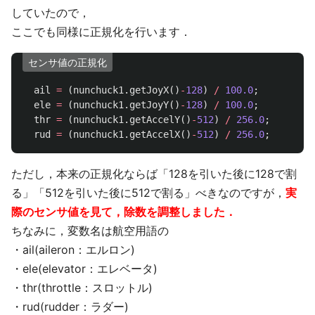
していたので，
ここでも同様に正規化を行います．
センサ値の正規化
ail
=
(
nunchuck1
.
getJoyX
()
-
128
)
/
100.0
;
ele
=
(
nunchuck1
.
getJoyY
()
-
128
)
/
100.0
;
thr
=
(
nunchuck1
.
getAccelY
()
-
512
)
/
256.0
;
rud
=
(
nunchuck1
.
getAccelX
()
-
512
)
/
256.0
;
ただし，本来の正規化ならば「128を引いた後に128で割
る」「512を引いた後に512で割る」べきなのですが，
実
際のセンサ値を見て，除数を調整しました．
ちなみに，変数名は航空用語の
・ail(aileron：エルロン)
・ele(elevator：エレベータ)
・thr(throttle：スロットル)
・rud(rudder：ラダー)