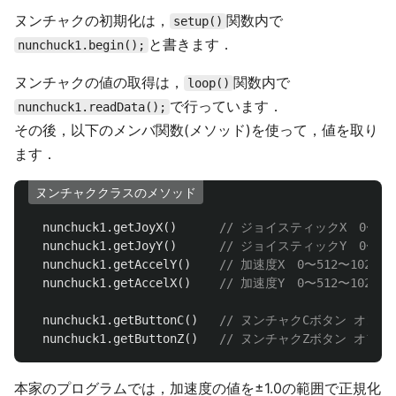
ヌンチャクの初期化は，
関数内で
setup()
と書きます．
nunchuck1.begin();
ヌンチャクの値の取得は，
関数内で
loop()
で行っています．
nunchuck1.readData();
その後，以下のメンバ関数(メソッド)を使って，値を取り
ます．
ヌンチャククラスのメソッド
nunchuck1
.
getJoyX
()
// ジョイスティックX　0〜128
nunchuck1
.
getJoyY
()
// ジョイスティックY　0〜128
nunchuck1
.
getAccelY
()
// 加速度X　0〜512〜1024?
nunchuck1
.
getAccelX
()
// 加速度Y　0〜512〜1024?
nunchuck1
.
getButtonC
()
// ヌンチャクCボタン オンでt
nunchuck1
.
getButtonZ
()
// ヌンチャクZボタン オフでf
本家のプログラムでは，加速度の値を±1.0の範囲で正規化