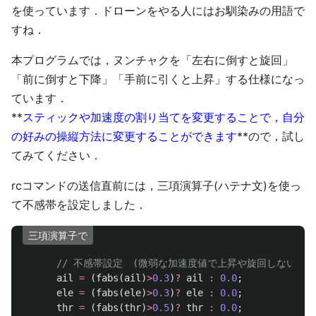
を使っています．ドローンをやる人にはお馴染みの用語で
すね．
本プログラムでは，ヌンチャクを「左右に倒すと旋回」
「前に倒すと下降」「手前に引くと上昇」する仕様になっ
ています．
**
スティックや加速度の割り当てを変更することで，自分
の好みの操縦方法に変更することができます
**ので，試し
てみてください．
rcコマンドの送信直前には，三項演算子(ハテナ文)を使っ
て不感帯を設定しました．
三項演算子で
// 不感帯設定　(微弱な加速度値で上昇や旋回しないよう
ail
=
(
fabs
(
ail
)
>
0.3
)
?
ail
:
0.0
;
ele
=
(
fabs
(
ele
)
>
0.3
)
?
ele
:
0.0
;
thr
=
(
fabs
(
thr
)
>
0.5
)
?
thr
:
0.0
;