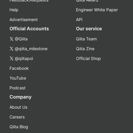
Help
Engineer White Paper
Advertisement
API
Official Accounts
Our service
@Qiita
Qiita Team
@qiita_milestone
Qiita Zine
@qiitapoi
Official Shop
Facebook
YouTube
Podcast
Company
About Us
Careers
Qiita Blog