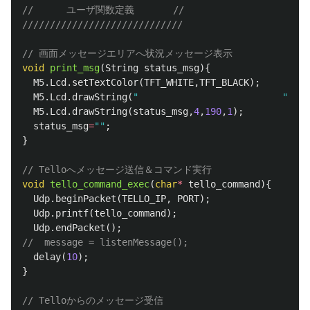
//      ユーザ関数定義       //
/////////////////////////////
// 画面メッセージエリアへ状況メッセージ表示
void
print_msg
(
String
status_msg
){
M5
.
Lcd
.
setTextColor
(
TFT_WHITE
,
TFT_BLACK
);
M5
.
Lcd
.
drawString
(
"                          "
,
4
,
1
M5
.
Lcd
.
drawString
(
status_msg
,
4
,
190
,
1
);
status_msg
=
""
;
}
// Telloへメッセージ送信＆コマンド実行
void
tello_command_exec
(
char
*
tello_command
){
Udp
.
beginPacket
(
TELLO_IP
,
PORT
);
Udp
.
printf
(
tello_command
);
Udp
.
endPacket
();
//  message = listenMessage();
delay
(
10
);
}
// Telloからのメッセージ受信