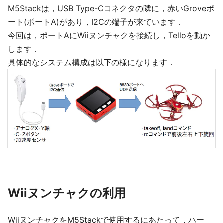
M5Stackは，USB Type-Cコネクタの隣に，赤いGroveポ
ート(ポートA)があり，I2Cの端子が来ています．
今回は，ポートAにWiiヌンチャクを接続し，Telloを動か
します．
具体的なシステム構成は以下の様になります．
Wiiヌンチャクの利用
WiiヌンチャクをM5Stackで使用するにあたって，ハー