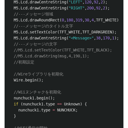
M5
.
Lcd
.
drawCentreString
(
"LEFT"
,
120
,
92
,
2
);
M5
.
Lcd
.
drawCentreString
(
"RIGHT"
,
200
,
92
,
2
);
//---メッセージ領域
M5
.
Lcd
.
drawRoundRect
(
0
,
180
,
319
,
30
,
4
,
TFT_WHITE
);
//---メッセージのタイトル文字
M5
.
Lcd
.
setTextColor
(
TFT_WHITE
,
TFT_DARKGREEN
);
M5
.
Lcd
.
drawCentreString
(
"<Message>"
,
38
,
170
,
1
);
//---メッセージの文字
//M5.Lcd.setTextColor(TFT_WHITE,TFT_BLACK);
//M5.Lcd.drawString(msg,4,190,1);
//初期設定
//Wireライブラリを初期化
Wire
.
begin
();
//Wiiヌンチャクを初期化
nunchuck1
.
begin
();
if
(
nunchuck1
.
type
==
Unknown
)
{
nunchuck1
.
type
=
NUNCHUCK
;
}
//WiFi通信の開始