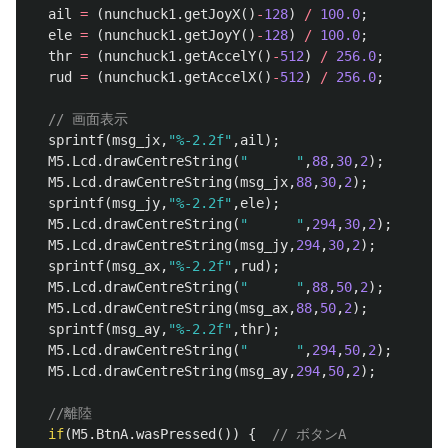
ail
=
(
nunchuck1
.
getJoyX
()
-
128
)
/
100.0
;
ele
=
(
nunchuck1
.
getJoyY
()
-
128
)
/
100.0
;
thr
=
(
nunchuck1
.
getAccelY
()
-
512
)
/
256.0
;
rud
=
(
nunchuck1
.
getAccelX
()
-
512
)
/
256.0
;
// 画面表示
sprintf
(
msg_jx
,
"%-2.2f"
,
ail
);
M5
.
Lcd
.
drawCentreString
(
"      "
,
88
,
30
,
2
);
M5
.
Lcd
.
drawCentreString
(
msg_jx
,
88
,
30
,
2
);
sprintf
(
msg_jy
,
"%-2.2f"
,
ele
);
M5
.
Lcd
.
drawCentreString
(
"      "
,
294
,
30
,
2
);
M5
.
Lcd
.
drawCentreString
(
msg_jy
,
294
,
30
,
2
);
sprintf
(
msg_ax
,
"%-2.2f"
,
rud
);
M5
.
Lcd
.
drawCentreString
(
"      "
,
88
,
50
,
2
);
M5
.
Lcd
.
drawCentreString
(
msg_ax
,
88
,
50
,
2
);
sprintf
(
msg_ay
,
"%-2.2f"
,
thr
);
M5
.
Lcd
.
drawCentreString
(
"      "
,
294
,
50
,
2
);
M5
.
Lcd
.
drawCentreString
(
msg_ay
,
294
,
50
,
2
);
//離陸
if
(
M5
.
BtnA
.
wasPressed
())
{
// ボタンA