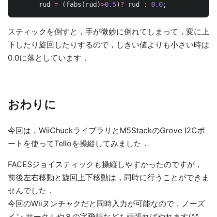
rud
=
(
fabs
(
rud
)
>
0.5
)
?
rud
:
0.0
;
スティックを倒すと，手が微妙に倒れてしまって，変に上
下したり旋回したりするので，しきい値よりも小さい時は
0.0に落としています．
おわりに
今回は，WiiChuckライブラリとM5StackのGrove I2Cポ
ートを使ってTelloを操縦してみました．
FACESジョイスティックも操縦しやすかったのですが，
前後左右移動と旋回上下移動は，同時に行うことができま
せんでした．
今回のWiiヌンチャクだと同時入力が可能なので，ノーズ
イン サークルや８の字飛行なども頑張ればやれます(^^