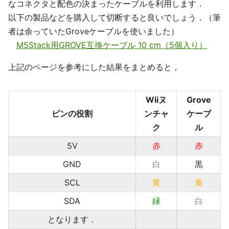
なコネクタと配色の決まったケーブルを利用します．
以下の製品などを購入して切断すると良いでしょう．（筆
者は余っていたGroveケーブルを使いました）
M5Stack用GROVE互換ケーブル 10 cm（5個入り）
上記のページを参考にした結果をまとめると，
Wiiヌ
Grove
ピンの役割
ンチャ
ケーブ
ク
ル
5V
赤
赤
GND
白
黒
SCL
黄
黄
SDA
緑
白
となります．