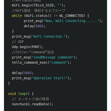
WiFi
.
begin
(
TELLO_SSID
,
""
);
//WiFi接続　接続するまでループ
while
(
WiFi
.
status
()
!=
WL_CONNECTED
)
{
print_msg
(
"Now, WiFi Connecting......"
);
delay
(
500
);
}
print_msg
(
"WiFi Connected."
);
// UDP
Udp
.
begin
(
PORT
);
//Telloへ”command”送信
print_msg
(
"sendMessage commend"
);
tello_command_exec
(
"command"
);
delay
(
500
);
print_msg
(
"Operation Start!"
);
}
void
loop
()
{
// ヌンチャク値の取得
nunchuck1
.
readData
();