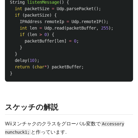
String
listenMessage
()
{
int
packetSize
=
Udp
.
parsePacket
();
if
(
packetSize
)
{
IPAddress
remoteIp
=
Udp
.
remoteIP
();
int
len
=
Udp
.
read
(
packetBuffer
,
255
);
if
(
len
>
0
)
{
packetBuffer
[
len
]
=
0
;
}
}
delay
(
10
);
return
(
char
*
)
packetBuffer
;
}
スケッチの解説
Wiiヌンチャクのクラスをグローバル変数で
Accessory
と作っています.
nunchuck1;