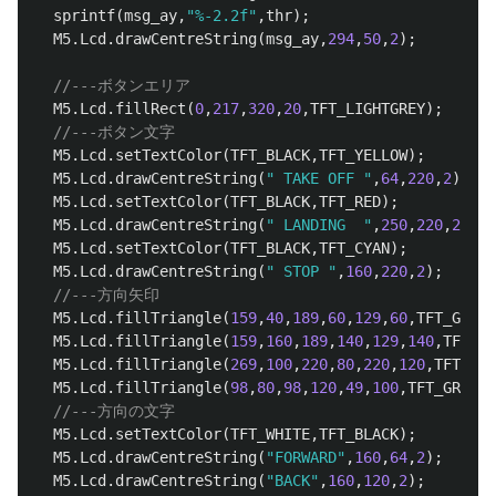
sprintf
(
msg_ay
,
"%-2.2f"
,
thr
);
M5
.
Lcd
.
drawCentreString
(
msg_ay
,
294
,
50
,
2
);
//---ボタンエリア
M5
.
Lcd
.
fillRect
(
0
,
217
,
320
,
20
,
TFT_LIGHTGREY
);
//---ボタン文字
M5
.
Lcd
.
setTextColor
(
TFT_BLACK
,
TFT_YELLOW
);
M5
.
Lcd
.
drawCentreString
(
" TAKE OFF "
,
64
,
220
,
2
);
M5
.
Lcd
.
setTextColor
(
TFT_BLACK
,
TFT_RED
);
M5
.
Lcd
.
drawCentreString
(
" LANDING  "
,
250
,
220
,
2
);
M5
.
Lcd
.
setTextColor
(
TFT_BLACK
,
TFT_CYAN
);
M5
.
Lcd
.
drawCentreString
(
" STOP "
,
160
,
220
,
2
);
//---方向矢印
M5
.
Lcd
.
fillTriangle
(
159
,
40
,
189
,
60
,
129
,
60
,
TFT_GREEN
M5
.
Lcd
.
fillTriangle
(
159
,
160
,
189
,
140
,
129
,
140
,
TFT_GR
M5
.
Lcd
.
fillTriangle
(
269
,
100
,
220
,
80
,
220
,
120
,
TFT_GRE
M5
.
Lcd
.
fillTriangle
(
98
,
80
,
98
,
120
,
49
,
100
,
TFT_GREEN
)
//---方向の文字
M5
.
Lcd
.
setTextColor
(
TFT_WHITE
,
TFT_BLACK
);
M5
.
Lcd
.
drawCentreString
(
"FORWARD"
,
160
,
64
,
2
);
M5
.
Lcd
.
drawCentreString
(
"BACK"
,
160
,
120
,
2
);