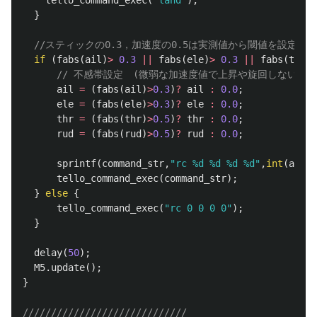
}
//スティックの0.3，加速度の0.5は実測値から閾値を設定した
if
(
fabs
(
ail
)
>
0.3
||
fabs
(
ele
)
>
0.3
||
fabs
(
thr
)
>
// 不感帯設定　(微弱な加速度値で上昇や旋回しないよう
ail
=
(
fabs
(
ail
)
>
0.3
)
?
ail
:
0.0
;
ele
=
(
fabs
(
ele
)
>
0.3
)
?
ele
:
0.0
;
thr
=
(
fabs
(
thr
)
>
0.5
)
?
thr
:
0.0
;
rud
=
(
fabs
(
rud
)
>
0.5
)
?
rud
:
0.0
;
sprintf
(
command_str
,
"rc %d %d %d %d"
,
int
(
ail
*
1
tello_command_exec
(
command_str
);
}
else
{
tello_command_exec
(
"rc 0 0 0 0"
);
}
delay
(
50
);
M5
.
update
();
}
/////////////////////////////