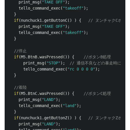
print_msg
(
"TAKE OFF"
);
tello_command_exec
(
"takeoff"
);
}
if
(
nunchuck1
.
getButtonC
()
)
{
// ヌンチャクCボタン
print_msg
(
"TAKE OFF"
);
tello_command_exec
(
"takeoff"
);
}
//停止
if
(
M5
.
BtnB
.
wasPressed
())
{
//ボタンB処理
print_msg
(
"STOP"
);
// 通信不良などの暴走時にはボ
tello_command_exec
(
"rc 0 0 0 0"
);
}
//着陸
if
(
M5
.
BtnC
.
wasPressed
())
{
//ボタンC処理    
print_msg
(
"LAND"
);
tello_command_exec
(
"land"
);
}
if
(
nunchuck1
.
getButtonZ
()
)
{
// ヌンチャクZボタン
print_msg
(
"LAND"
);
tello_command_exec
(
"land"
);