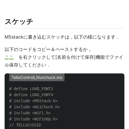
スケッチ
M5stackに書き込むスケッチは，以下の様になります．
以下のコードをコピー＆ペーストするか，
ここ
を右クリックして[名前を付けて保存]機能でファイ
ル保存してください．
TelloControll_Nunchuck.ino
# define LOAD_FONT2

# define LOAD_FONT4

# include <M5Stack.h>

# include <WiiChuck.h>

# include <WiFi.h>

// TELLOのSSID