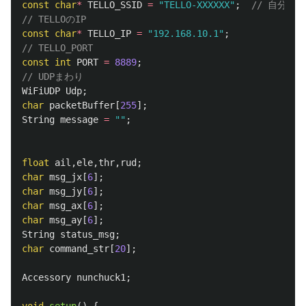
const
char
*
TELLO_SSID
=
"TELLO-XXXXXX"
;
// 自分のTe
// TELLOのIP
const
char
*
TELLO_IP
=
"192.168.10.1"
;
// TELLO_PORT
const
int
PORT
=
8889
;
// UDPまわり
WiFiUDP
Udp
;
char
packetBuffer
[
255
];
String
message
=
""
;
float
ail
,
ele
,
thr
,
rud
;
char
msg_jx
[
6
];
char
msg_jy
[
6
];
char
msg_ax
[
6
];
char
msg_ay
[
6
];
String
status_msg
;
char
command_str
[
20
];
Accessory
nunchuck1
;
void
setup
()
{