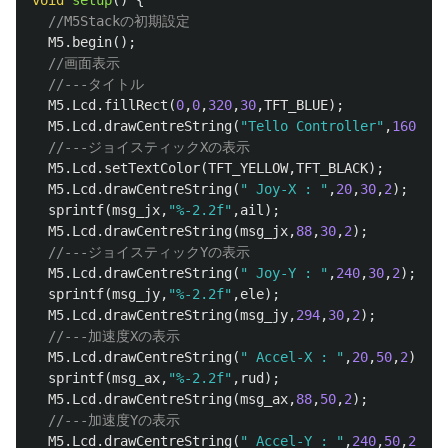
//M5Stackの初期設定
M5
.
begin
();
//画面表示
//---タイトル
M5
.
Lcd
.
fillRect
(
0
,
0
,
320
,
30
,
TFT_BLUE
);
M5
.
Lcd
.
drawCentreString
(
"Tello Controller"
,
160
,
2
,
4
//---ジョイスティックXの表示
M5
.
Lcd
.
setTextColor
(
TFT_YELLOW
,
TFT_BLACK
);
M5
.
Lcd
.
drawCentreString
(
" Joy-X : "
,
20
,
30
,
2
);
sprintf
(
msg_jx
,
"%-2.2f"
,
ail
);
M5
.
Lcd
.
drawCentreString
(
msg_jx
,
88
,
30
,
2
);
//---ジョイスティックYの表示
M5
.
Lcd
.
drawCentreString
(
" Joy-Y : "
,
240
,
30
,
2
);
sprintf
(
msg_jy
,
"%-2.2f"
,
ele
);
M5
.
Lcd
.
drawCentreString
(
msg_jy
,
294
,
30
,
2
);
//---加速度Xの表示
M5
.
Lcd
.
drawCentreString
(
" Accel-X : "
,
20
,
50
,
2
);
sprintf
(
msg_ax
,
"%-2.2f"
,
rud
);
M5
.
Lcd
.
drawCentreString
(
msg_ax
,
88
,
50
,
2
);
//---加速度Yの表示
M5
.
Lcd
.
drawCentreString
(
" Accel-Y : "
,
240
,
50
,
2
);