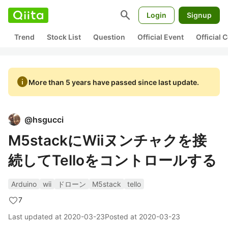
search
Login
Signup
Trend
Stock List
Question
Official Event
Official
info
More than 5 years have passed since last update.
@
hsgucci
M5stackにWiiヌンチャクを接
続してTelloをコントロールする
Arduino
wii
ドローン
M5stack
tello
7
Last updated at
2020-03-23
Posted at
2020-03-23