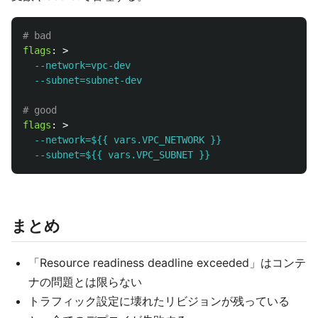
# bad
flags
:
>
--network=vpc-dev
--subnet=subnet-dev
# good
flags
:
>
--network=${{ vars.VPC_NETWORK }}
--subnet=${{ vars.VPC_SUBNET }}
まとめ
「Resource readiness deadline exceeded」はコンテ
ナの問題とは限らない
トラフィック設定に壊れたリビジョンが残っている