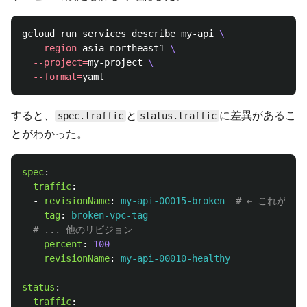
gcloud run services describe my-api 
\
--region
=
asia-northeast1 
\
--project
=
my-project 
\
--format
=
すると、
と
に差異があるこ
spec.traffic
status.traffic
とがわかった。
spec
:
traffic
:
-
revisionName
:
my-api-00015-broken
# ← これが問題
tag
:
broken-vpc-tag
# ... 他のリビジョン
-
percent
:
100
revisionName
:
my-api-00010-healthy
status
:
traffic
: