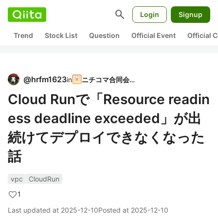
search
Login
Signup
Trend
Stock List
Question
Official Event
Official
@
hrfm1623
in
ニチコマ合同会社
Cloud Runで「Resource readin
ess deadline exceeded」が出
続けてデプロイできなくなった
話
vpc
CloudRun
1
Last updated at
2025-12-10
Posted at
2025-12-10