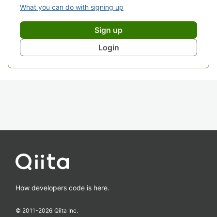
What you can do with signing up
Sign up
Login
How developers code is here.
© 2011-
2026
Qiita Inc.