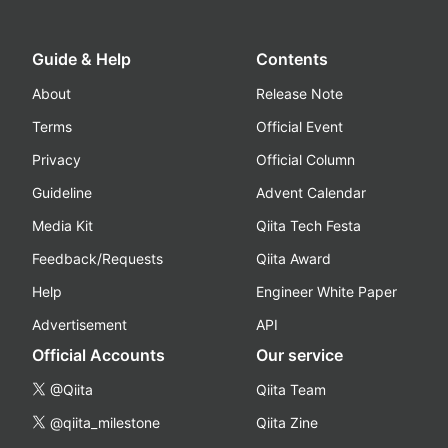
Guide & Help
Contents
About
Release Note
Terms
Official Event
Privacy
Official Column
Guideline
Advent Calendar
Media Kit
Qiita Tech Festa
Feedback/Requests
Qiita Award
Help
Engineer White Paper
Advertisement
API
Official Accounts
Our service
@Qiita
Qiita Team
@qiita_milestone
Qiita Zine