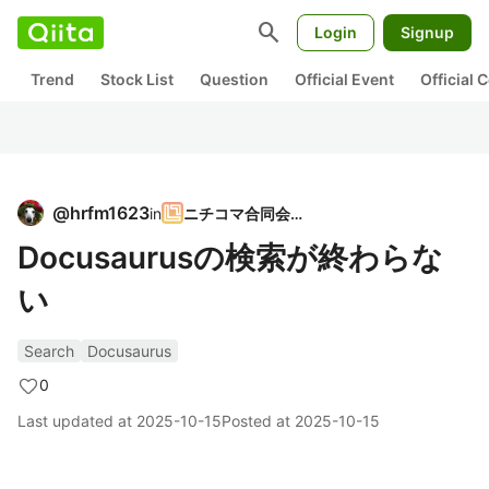
search
Login
Signup
Trend
Stock List
Question
Official Event
Official
@
hrfm1623
in
ニチコマ合同会社
Docusaurusの検索が終わらな
い
Search
Docusaurus
0
Last updated at
2025-10-15
Posted at
2025-10-15