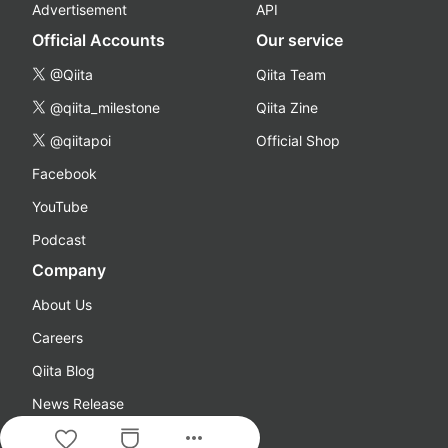
Advertisement
API
Official Accounts
Our service
@Qiita
Qiita Team
@qiita_milestone
Qiita Zine
@qiitapoi
Official Shop
Facebook
YouTube
Podcast
Company
About Us
Careers
Qiita Blog
News Release
more_horiz