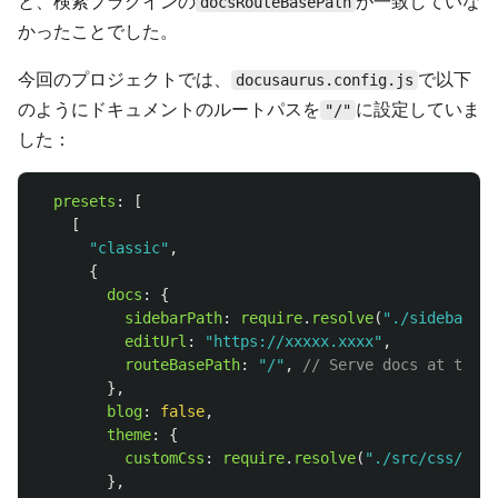
と、検索プラグインの
が一致していな
docsRouteBasePath
かったことでした。
今回のプロジェクトでは、
で以下
docusaurus.config.js
のようにドキュメントのルートパスを
に設定していま
"/"
した：
presets
:
[
[
"
classic
"
,
{
docs
:
{
sidebarPath
:
require
.
resolve
(
"
./sidebars.j
editUrl
:
"
https://xxxxx.xxxx
"
,
routeBasePath
:
"
/
"
,
// Serve docs at the s
},
blog
:
false
,
theme
:
{
customCss
:
require
.
resolve
(
"
./src/css/cust
},