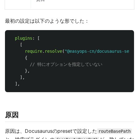
最初の設定は以下のような形でした：
plugins
:
[
[
require
.
resolve
(
"
@easyops-cn/docusaurus-search
{
// 特にオプションを指定していない
},
],
],
原因
原因は、Docusaurusのpresetで設定した
routeBasePath