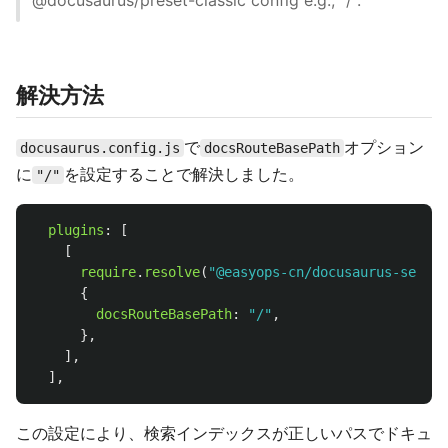
@docusaurus/preset-classic config e.g., "/".
解決方法
で
オプション
docusaurus.config.js
docsRouteBasePath
に
を設定することで解決しました。
"/"
plugins
:
[
[
require
.
resolve
(
"
@easyops-cn/docusaurus-search
{
docsRouteBasePath
:
"
/
"
,
},
],
],
この設定により、検索インデックスが正しいパスでドキュ