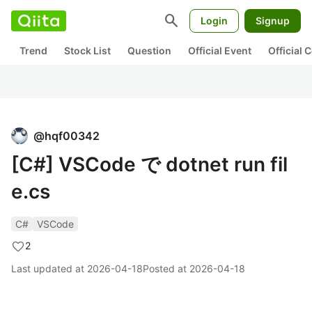
search
Login
Signup
Trend
Stock List
Question
Official Event
Official
@
hqf00342
[C#] VSCode で dotnet run fil
e.cs
C#
VSCode
2
Last updated at
2026-04-18
Posted at
2026-04-18