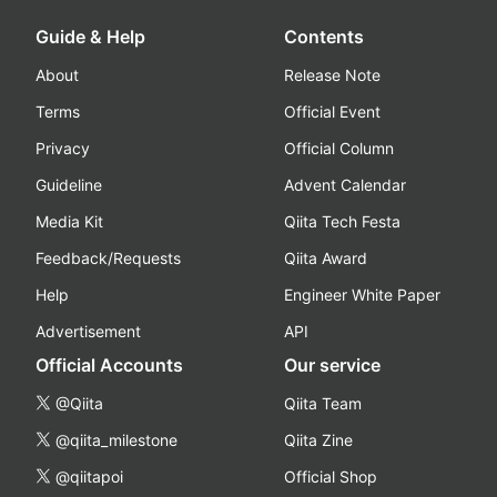
Guide & Help
Contents
About
Release Note
Terms
Official Event
Privacy
Official Column
Guideline
Advent Calendar
Media Kit
Qiita Tech Festa
Feedback/Requests
Qiita Award
Help
Engineer White Paper
Advertisement
API
Official Accounts
Our service
@Qiita
Qiita Team
@qiita_milestone
Qiita Zine
@qiitapoi
Official Shop