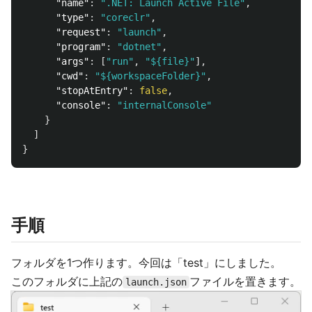
"name"
:
".NET: Launch Active File"
,
"type"
:
"coreclr"
,
"request"
:
"launch"
,
"program"
:
"dotnet"
,
"args"
:
[
"run"
,
"${file}"
],
"cwd"
:
"${workspaceFolder}"
,
"stopAtEntry"
:
false
,
"console"
:
"internalConsole"
}
]
}
手順
フォルダを1つ作ります。今回は「test」にしました。
このフォルダに上記の
ファイルを置きます。
launch.json