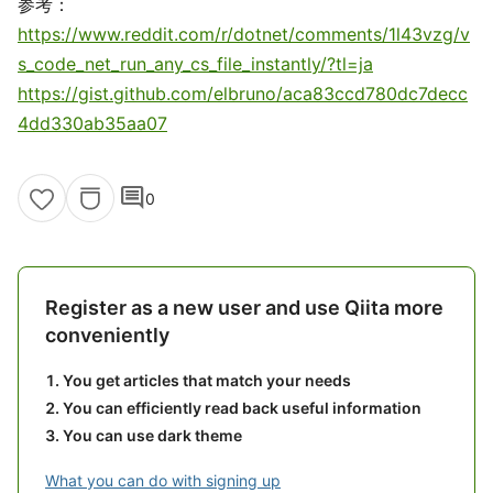
参考：
https://www.reddit.com/r/dotnet/comments/1l43vzg/v
s_code_net_run_any_cs_file_instantly/?tl=ja
https://gist.github.com/elbruno/aca83ccd780dc7decc
4dd330ab35aa07
comment
0
Register as a new user and use Qiita more
conveniently
You get articles that match your needs
You can efficiently read back useful information
You can use dark theme
What you can do with signing up