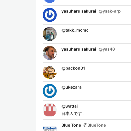
yasuharu sakurai
@
ysak-arp
@
takk_mcmc
yasuharu sakurai
@
yas48
@
backon01
@
ukezara
@
wattai
日本人です．
Blue Tone
@
BlueTone