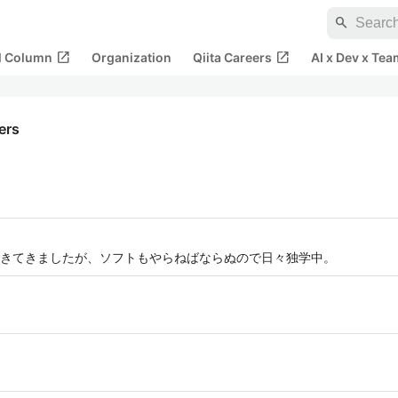
search
open_in_new
open_in_new
al Column
Organization
Qiita Careers
AI x Dev x Tea
kers
きてきましたが、ソフトもやらねばならぬので日々独学中。