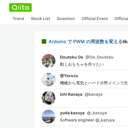
Trend
Stock List
Question
Official Event
Offici
Arduino で PWM の周波数を変える
li
Doutoku Oe
@
Oe_Doutoku
動くおもちゃを作りたい
@
Yorozu
機械から電気とハード分野メインで生
Ichi Kanaya
@
kanaya
yuda kazuya
@
_kazuya
Software engineer @_kazuya