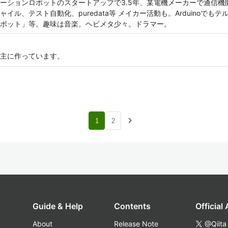
ーションロボットのスタートアップで3.5年、某電機メーカーで通信機
ル、テスト自動化、puredata等 メイカー活動も。Arduinoでもテ
ボット」等。趣味は音楽。ヘビメタ少々。ドラマー。
主に作っています。
navigate_next
1
2
Guide & Help
Contents
Official
About
Release Note
@Qiita