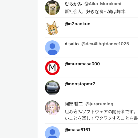
むらかみ
@
Aika-Murakami
新社会人。好きな食べ物は舞茸。
@
n2naokun
d saito
@
dex4lihgtdance1025
@
muramasa000
@
nonstopmr2
阿部 耕二
@
juraruming
組み込みソフトウェアの開発者です。
いことを楽しくワクワクすることを書
@
masa6161