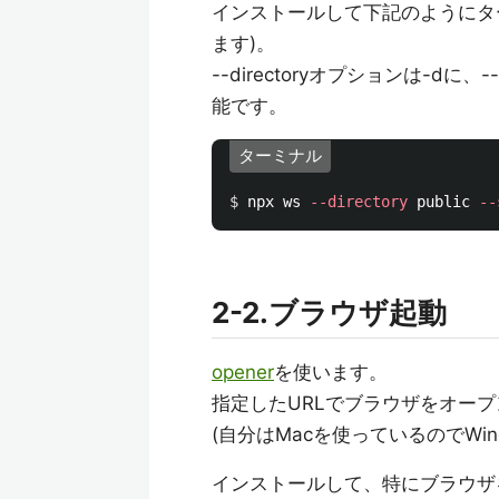
インストールして下記のようにター
ます)。
--directoryオプションは-dに、
能です。
ターミナル
$ 
npx ws 
--directory
 public 
--
2-2.ブラウザ起動
opener
を使います。
指定したURLでブラウザをオー
(自分はMacを使っているのでWi
インストールして、特にブラウザ