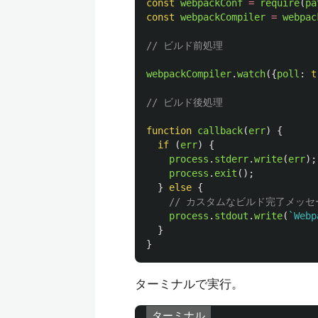
const
webpackConf
=
require
(
pa
const
webpackCompiler
=
webpac
// ビルド前処理
webpackCompiler
.
watch
({
poll
:
t
// ビルド後処理
function
callback
(
err
)
{
if 
(
err
)
{
process
.
stderr
.
write
(
err
);
process
.
exit
();
}
else
{
// カスタムなビルド完了メッセ
process
.
stdout
.
write
(
`Webp
}
}
ターミナルで実行。
ターミナル