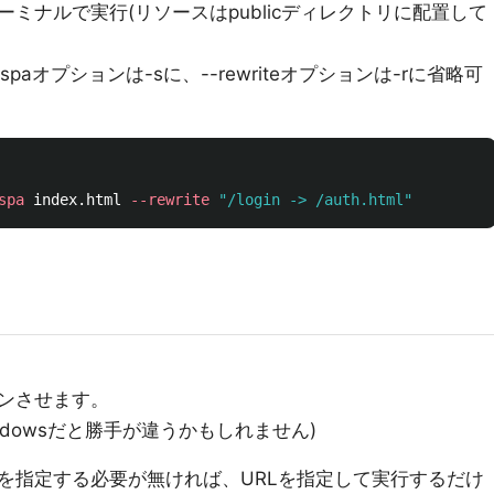
ミナルで実行(リソースはpublicディレクトリに配置して
--spaオプションは-sに、--rewriteオプションは-rに省略可
spa
 index.html 
--rewrite
"/login -> /auth.html"
プンさせます。
ndowsだと勝手が違うかもしれません)
を指定する必要が無ければ、URLを指定して実行するだけ