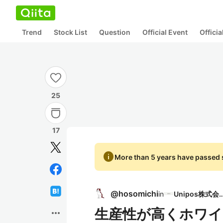
Trend
Stock List
Question
Official Event
Offici
25
17
info
More than 5 years have passed s
@
hosomichi
in
Unipos株
生産性が高くホワイ
more_horiz