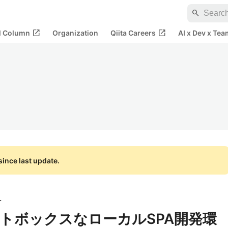
search
open_in_new
open_in_new
al Column
Organization
Qiita Careers
AI x Dev x Tea
ince last update.
式会社
トボックスなローカルSPA開発環