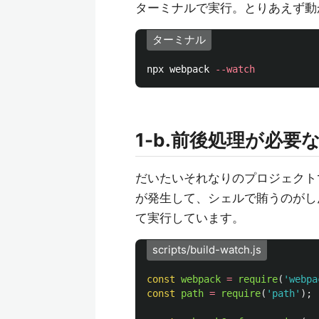
ターミナルで実行。とりあえず動
ターミナル
npx webpack 
--watch
1-b.前後処理が必要
だいたいそれなりのプロジェクト
が発生して、シェルで賄うのがし
て実行しています。
scripts/build-watch.js
const
webpack
=
require
(
'
webpa
const
path
=
require
(
'
path
'
);