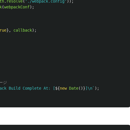
th
.
resolve
(
'
./webpack.config
'
));
k
(
webpackConf
);
rue
},
callback
);
ージ
ack Build Complete At: [
${
new
Date
()}
]\n`
);