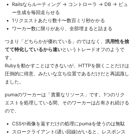
Railsならルーティング → コントローラ → DB → ビュ
ー生成を毎回走らせる
1リクエストあたり数十〜数百ミリ秒かかる
ワーカー数に限りがあり、全部埋まると詰まる
つまり「どちらかが優れている」のではなく、
汎用性を捨
てて特化しているから速い
というトレードオフのようで
す。
Rubyを動かすことはできないが、HTTPを捌くことだけは
圧倒的に得意、みたいな立ち位置であるだけだと再認識し
ました。
pumaのワーカーは「貴重なリソース」です。1つのリク
エストを処理している間、そのワーカーは占有され続ける
ので、
CSSや画像を返すだけの処理にpumaを使うのは無駄
スロークライアント(遅い回線)がいると、レスポンス