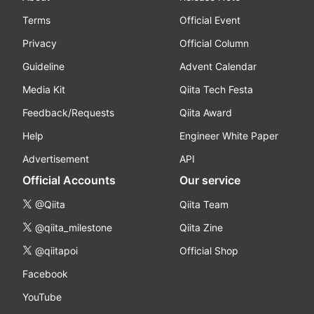
Terms
Official Event
Privacy
Official Column
Guideline
Advent Calendar
Media Kit
Qiita Tech Festa
Feedback/Requests
Qiita Award
Help
Engineer White Paper
Advertisement
API
Official Accounts
Our service
@Qiita
Qiita Team
@qiita_milestone
Qiita Zine
@qiitapoi
Official Shop
Facebook
YouTube