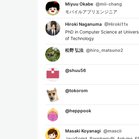
Miyuu Okabe
@
mii-chang
モバイルアプリエンジニア
Hiroki Naganuma
@
Hiroki11x
PhD in Computer Science at Universi
of Technology
松野 弘法
@
hiro_matsuno2
@
shuu56
@
tokorom
@
hepppook
Masaki Koyanagi
@
mascii
JavaScript, RaspberryPi, Ar