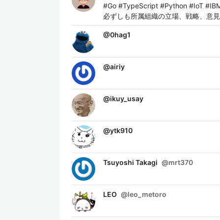
#Go #TypeScript #Python 
必ずしも所属組織の立場、戦略、意見
@
0hag1
@
airiy
@
ikuy_usay
@
ytk910
Tsuyoshi Takagi
@
mrt370
LEO
@
leo_metoro