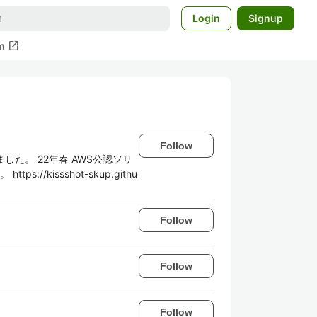
Login
Signup
open_in_new
m
Follow
た。 22年春 AWS公認ソリ
issshot-skup.githu
Follow
Follow
Follow