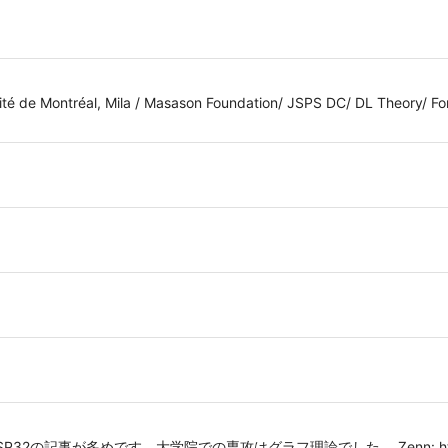
té de Montréal, Mila / Masason Foundation/ JSPS DC/ DL Theory/ For
duino, ESP32の記事が多めです。大学院での専攻はグラフ理論でした。 Zenn: https: