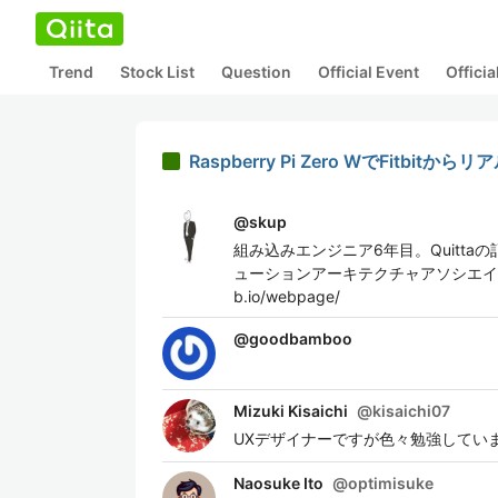
Trend
Stock List
Question
Official Event
Offici
Raspberry Pi Zero WでFitbi
@
skup
組み込みエンジニア6年目。Quitt
ューションアーキテクチャアソシエイトを取得
b.io/webpage/
@
goodbamboo
Mizuki Kisaichi
@
kisaichi07
UXデザイナーですが色々勉強してい
Naosuke Ito
@
optimisuke