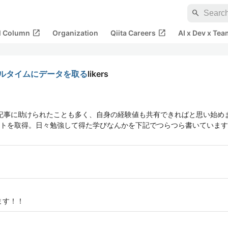
search
open_in_new
open_in_new
al Column
Organization
Qiita Careers
AI x Dev x Tea
tからリアルタイムにデータを取る
likers
aの記事に助けられたことも多く、自身の経験値も共有できればと思い始めまし
。日々勉強して得た学びなんかを下記でつらつら書いています。 https://k
ます！！