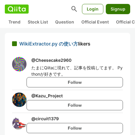
search
Login
Signup
Trend
Stock List
Question
Official Event
Official
WikiExtractor.py の使い方
likers
@
Cheesecake2960
たまにQiitaに現れて、記事を投稿してます。 Py
thonが好きです。
Follow
@
Kazu_Project
Follow
@
circuit1379
Follow