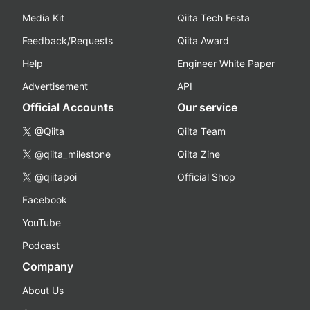
Media Kit
Qiita Tech Festa
Feedback/Requests
Qiita Award
Help
Engineer White Paper
Advertisement
API
Official Accounts
Our service
@Qiita
Qiita Team
@qiita_milestone
Qiita Zine
@qiitapoi
Official Shop
Facebook
YouTube
Podcast
Company
About Us