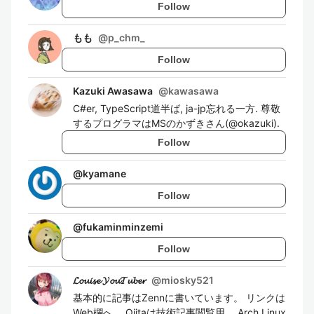
Follow
もも
@
p_chm_
Follow
Kazuki Awasawa
@
kawasawa
C#er, TypeScript道半ば, ja-jp忘れる一方. 尊敬
するプログラマはMSのかずきさん(@okazuki).
Follow
@
kyamane
Follow
@
fukaminminzemi
Follow
𝓛𝓸𝓾𝓲𝓼𝓮 𝓨𝓸𝓾𝓣𝓾𝓫𝓮𝓻
@
miosky521
基本的に記事はZennに書いています。 リンクは
Web欄へ。 Qiitaは技術記事閲覧用。 Arch Linux