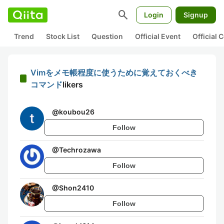
search
Login
Signup
Trend
Stock List
Question
Official Event
Official
Vimをメモ帳程度に使うために覚えておくべき
コマンド
likers
@
koubou26
Follow
@
Techrozawa
Follow
@
Shon2410
Follow