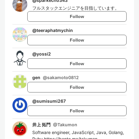
@
sparkecho343
フルスタックエンジニアを目指しています。
Follow
@
teeraphatmychin
Follow
@
yossi2
Follow
gen
@
sakamoto0812
Follow
@
sumisumi267
Follow
井上 拓門
@
Takumon
Software engineer, JavaScript, Java, Golang,
Ruby https://bento.me/takumon