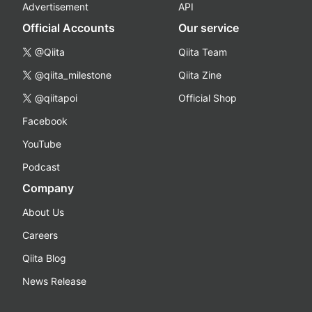
Advertisement
API
Official Accounts
Our service
@Qiita
Qiita Team
@qiita_milestone
Qiita Zine
@qiitapoi
Official Shop
Facebook
YouTube
Podcast
Company
About Us
Careers
Qiita Blog
News Release