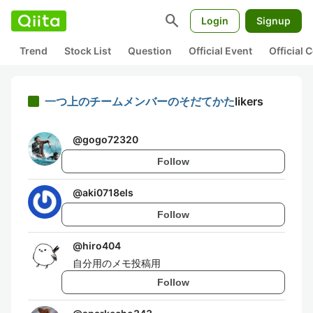
search
Login
Signup
Trend
Stock List
Question
Official Event
Official
一つ上のチームメンバーのそだてかた
likers
@
gogo72320
Follow
@
aki0718els
Follow
@
hiro404
自分用のメモ投稿用
Follow