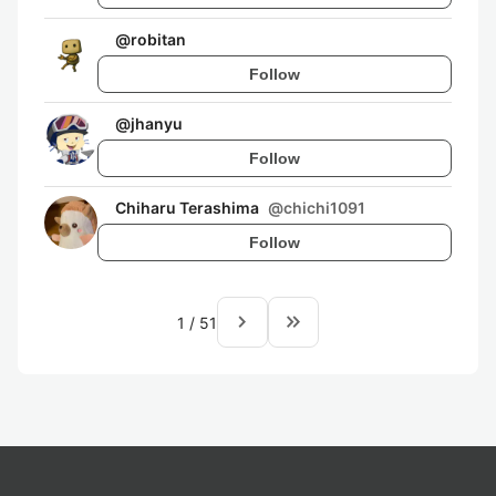
@
robitan
Follow
@
jhanyu
Follow
Chiharu Terashima
@
chichi1091
Follow
navigate_next
keyboard_double_arrow_right
1
/
51