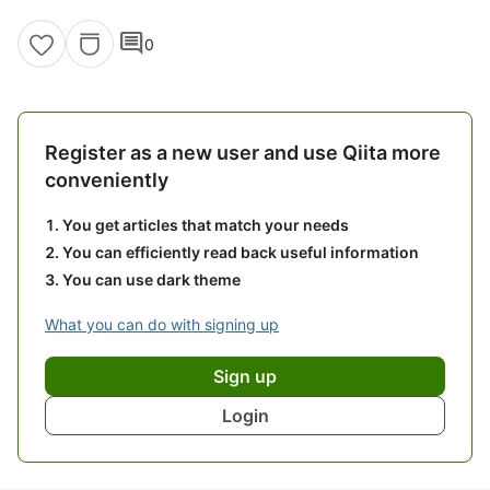
comment
0
Register as a new user and use Qiita more
conveniently
You get articles that match your needs
You can efficiently read back useful information
You can use dark theme
What you can do with signing up
Sign up
Login