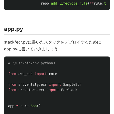
repo
.
add_lifecycle_rule
(
**
rule
.
to_di
app.py
stack/ecr.pyに書いたスタックをデプロイするために
app.pyに書いていきましょう
from
aws_cdk
import
core
from
src.entity.ecr
import
SampleEcr
from
src.stack.ecr
import
EcrStack
app
=
core
.
App
()