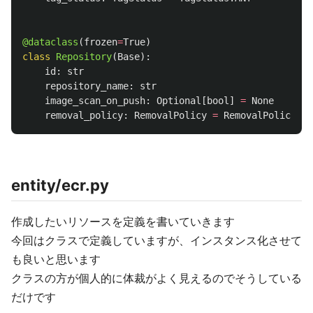
@dataclass
(
frozen
=
True
)
class
Repository
(
Base
):
id
:
str
repository_name
:
str
image_scan_on_push
:
Optional
[
bool
]
=
None
removal_policy
:
RemovalPolicy
=
RemovalPolicy
.
RE
entity/ecr.py
作成したいリソースを定義を書いていきます
今回はクラスで定義していますが、インスタンス化させて
も良いと思います
クラスの方が個人的に体裁がよく見えるのでそうしている
だけです