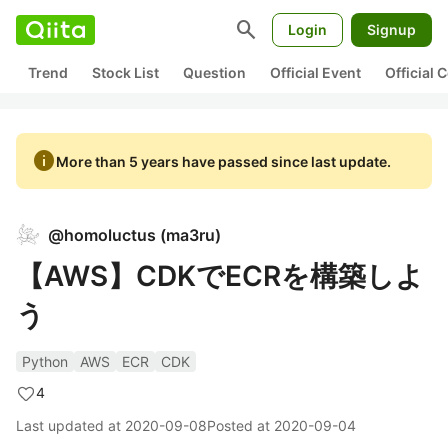
search
Login
Signup
Trend
Stock List
Question
Official Event
Official
info
More than 5 years have passed since last update.
@
homoluctus
(
ma3ru
)
【AWS】CDKでECRを構築しよ
う
Python
AWS
ECR
CDK
4
Last updated at
2020-09-08
Posted at
2020-09-04