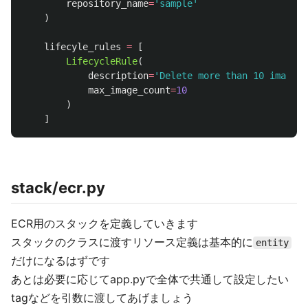
repository_name
=
'
sample
'
)
lifecyle_rules
=
[
LifecycleRule
(
description
=
'
Delete more than 10 images
'
max_image_count
=
10
)
]
stack/ecr.py
ECR用のスタックを定義していきます
スタックのクラスに渡すリソース定義は基本的に
entity
だけになるはずです
あとは必要に応じてapp.pyで全体で共通して設定したい
tagなどを引数に渡してあげましょう