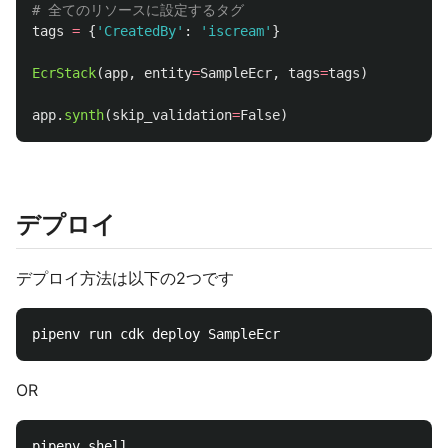
tags
=
{
'
CreatedBy
'
:
'
iscream
'
}
EcrStack
(
app
,
entity
=
SampleEcr
,
tags
=
tags
)
app
.
synth
(
skip_validation
=
False
)
デプロイ
デプロイ方法は以下の2つです
OR
pipenv shell
