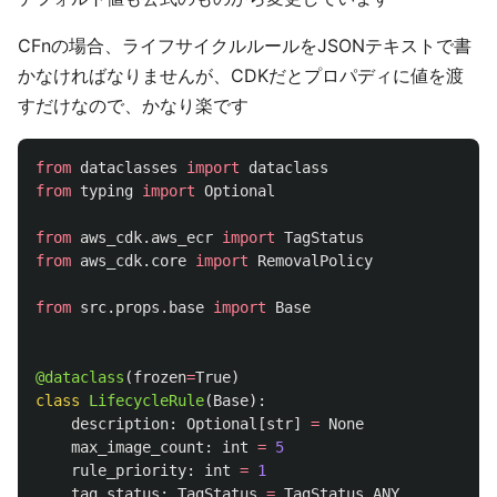
CFnの場合、ライフサイクルルールをJSONテキストで書
かなければなりませんが、CDKだとプロパディに値を渡
すだけなので、かなり楽です
from
dataclasses
import
dataclass
from
typing
import
Optional
from
aws_cdk.aws_ecr
import
TagStatus
from
aws_cdk.core
import
RemovalPolicy
from
src.props.base
import
Base
@dataclass
(
frozen
=
True
)
class
LifecycleRule
(
Base
):
description
:
Optional
[
str
]
=
None
max_image_count
:
int
=
5
rule_priority
:
int
=
1
tag_status
:
TagStatus
=
TagStatus
.
ANY