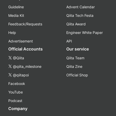
Guideline
Advent Calendar
Media Kit
Qiita Tech Festa
Feedback/Requests
Qiita Award
Help
Engineer White Paper
Advertisement
API
Official Accounts
Our service
@Qiita
Qiita Team
@qiita_milestone
Qiita Zine
@qiitapoi
Official Shop
Facebook
YouTube
Podcast
Company