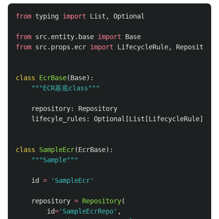
from
typing
import
List
,
Optional
from
src.entity.base
import
Base
from
src.props.ecr
import
LifecycleRule
,
Repository
class
EcrBase
(
Base
):
"""
ECR基底class
"""
repository
:
Repository
lifecyle_rules
:
Optional
[
List
[
LifecycleRule
]]
=
class
SampleEcr
(
EcrBase
):
"""
Sample
"""
id
=
'
SampleEcr
'
repository
=
Repository
(
id
=
'
SampleEcrRepo
'
,