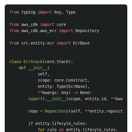
from
typing
import
Any
,
Type
from
aws_cdk
import
core
from
aws_cdk.aws_ecr
import
Repository
from
src.entity.ecr
import
EcrBase
class
EcrStack
(
core
.
Stack
):
def
__init__
(
self
,
scope
:
core
.
Construct
,
entity
:
Type
[
EcrBase
],
**
kwargs
:
Any
)
->
None
:
super
().
__init__
(
scope
,
entity
.
id
,
**
kwargs
)
repo
=
Repository
(
self
,
**
entity
.
repository
.
if
entity
.
lifecyle_rules
:
for
rule
in
entity
.
lifecyle_rules
: