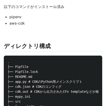
以下のコマンドがインストール済み
pipenv
aws-cdk
ディレクトリ構成
.

├── Pipfile

├── Pipfile.lock

├── README.md

├── app.py # CDKのPython用メインスクリプト

├── cdk.json # CDKのコンフィグ

├── cdk.out # CDKから出力されたCFn templateなどが格納さ
├── mypy.ini

├── src
