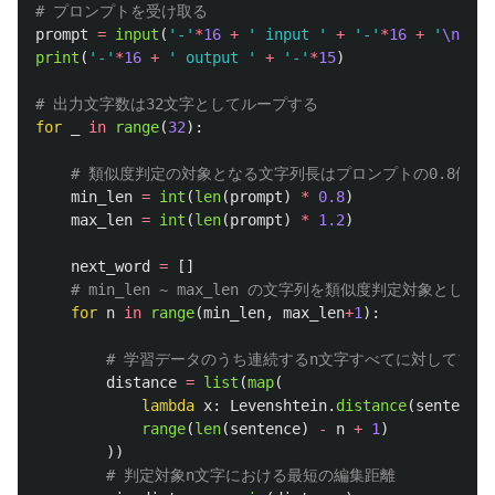
prompt
=
input
(
'
-
'
*
16
+
'
 input 
'
+
'
-
'
*
16
+
'
\n
'
)
print
(
'
-
'
*
16
+
'
 output 
'
+
'
-
'
*
15
)
for
_
in
range
(
32
):
min_len
=
int
(
len
(
prompt
)
*
0.8
)
max_len
=
int
(
len
(
prompt
)
*
1.2
)
next_word
=
[]
for
n
in
range
(
min_len
,
max_len
+
1
):
distance
=
list
(
map
(
lambda
x
:
Levenshtein
.
distance
(
sentence
[
range
(
len
(
sentence
)
-
n
+
1
)
))