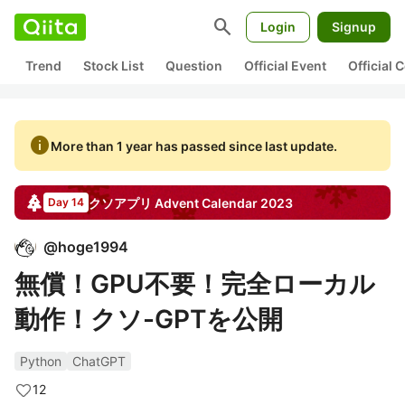
search
Login
Signup
Trend
Stock List
Question
Official Event
Official
info
More than 1 year has passed since last update.
クソアプリ
Advent Calendar
2023
Day 14
@
hoge1994
無償！GPU不要！完全ローカル
動作！クソ-GPTを公開
Python
ChatGPT
12