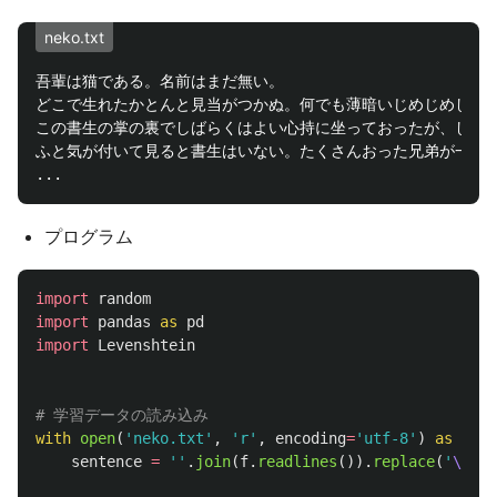
neko.txt
吾輩は猫である。名前はまだ無い。

どこで生れたかとんと見当がつかぬ。何でも薄暗いじめじめした
この書生の掌の裏でしばらくはよい心持に坐っておったが、しば
ふと気が付いて見ると書生はいない。たくさんおった兄弟が一疋
プログラム
import
random
import
pandas
as
pd
import
Levenshtein
with
open
(
'
neko.txt
'
,
'
r
'
,
encoding
=
'
utf-8
'
)
as
f
:
sentence
=
''
.
join
(
f
.
readlines
()).
replace
(
'
\n
'
,