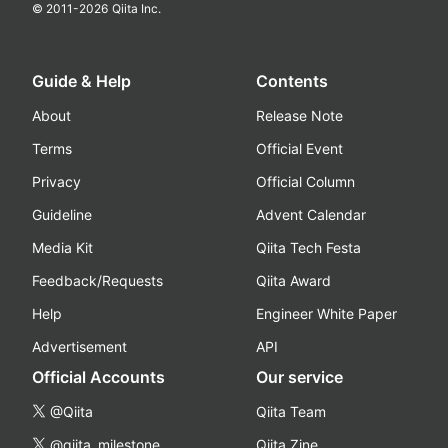
© 2011-
2026
Qiita Inc.
Guide & Help
Contents
About
Release Note
Terms
Official Event
Privacy
Official Column
Guideline
Advent Calendar
Media Kit
Qiita Tech Festa
Feedback/Requests
Qiita Award
Help
Engineer White Paper
Advertisement
API
Official Accounts
Our service
@Qiita
Qiita Team
@qiita_milestone
Qiita Zine