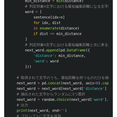
min_distance
=
min
(
distance
)
word
=
[
sentence
[
idx
+
n
]
for
idx
,
dist
in
enumerate
(
distance
)
if
dist
==
min_distance
]
next_word
.
append
(
pd
.
DataFrame
({
'
distance
'
:
min_distance
,
'
word
'
:
word
}))
next_word
=
pd
.
concat
(
next_word
,
axis
=
0
).
copy
()
next_word
=
next_word
[
next_word
[
'
distance
'
]
==
n
next_word
=
random
.
choice
(
next_word
[
'
word
'
].
toli
print
(
next_word
,
end
=
''
)