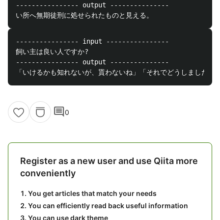
---------------- output ---------------

---------------- input ----------------

飼い主は良い人ですか?

---------------- output ---------------

comment
0
Register as a new user and use Qiita more
conveniently
You get articles that match your needs
You can efficiently read back useful information
You can use dark theme