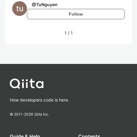
@
TuNguyen
Follow
1
/
1
How developers code is here.
© 2011-
2026
Qiita Inc.
Guide & Help
Contents