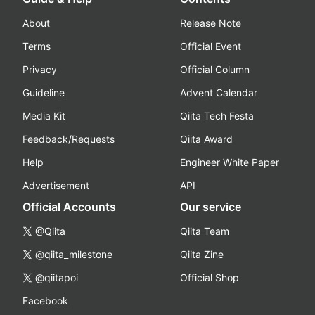
About
Release Note
Terms
Official Event
Privacy
Official Column
Guideline
Advent Calendar
Media Kit
Qiita Tech Festa
Feedback/Requests
Qiita Award
Help
Engineer White Paper
Advertisement
API
Official Accounts
Our service
@Qiita
Qiita Team
@qiita_milestone
Qiita Zine
@qiitapoi
Official Shop
Facebook