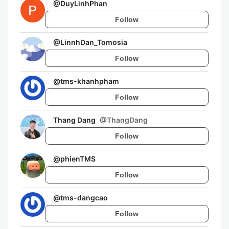
@
DuyLinhPhan
Follow
@
LinnhDan_Tomosia
Follow
@
tms-khanhpham
Follow
Thang Dang
@
ThangDang
Follow
@
phienTMS
Follow
@
tms-dangcao
Follow