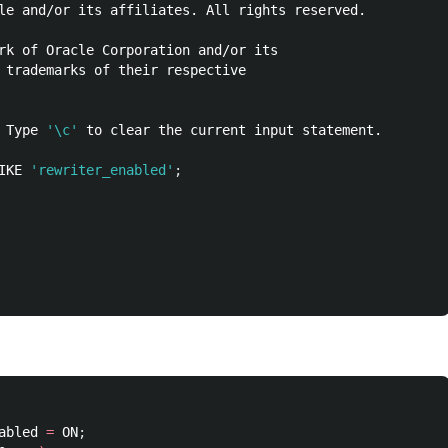
le and/or its affiliates. All rights reserved.

rk of Oracle Corporation and/or its

 trademarks of their respective

 Type 
'\c'
 to clear the current input statement.

IKE 
'rewriter_enabled'
;
abled 
=
 ON
;