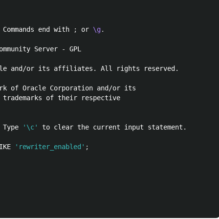


 Commands end with 
;
 or 
\g
.
ommunity Server - GPL

le and/or its affiliates. All rights reserved.

rk of Oracle Corporation and/or its

 trademarks of their respective

 Type 
'\c'
 to clear the current input statement.

IKE 
'rewriter_enabled'
;