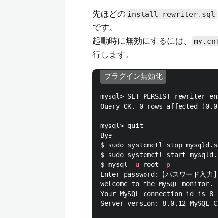
先ほどの
install_rewriter.sql
です。
起動時に無効にするには、
my.cn
行します。
プラグイン無効化
mysql> SET PERSIST rewriter_en
Query OK, 0 rows affected 
(
0.0
mysql> quit

$ 
sudo 
$ 
sudo 
$ 
mysql 
-u
 root 
-p
Enter password:【パスワード入力】
Welcome to the MySQL monitor. 
Your MySQL connection 
id 
is 8

Server version: 8.0.12 MySQL C