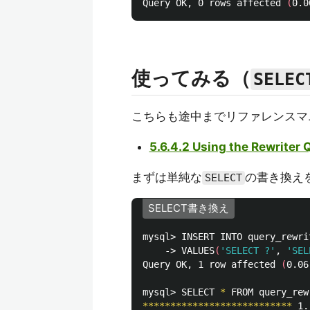
Query OK, 0 rows affected 
(
0.0
使ってみる（
SELEC
こちらも途中までリファレンスマ
5.6.4.2 Using the Rewriter 
まずは単純な
の書き換え
SELECT
SELECT書き換え
mysql> INSERT INTO query_rewri
    -> VALUES
(
'SELECT ?'
, 
'SEL
Query OK, 1 row affected 
(
0.06
mysql> SELECT 
*
 FROM query_rew
***************************
 1.