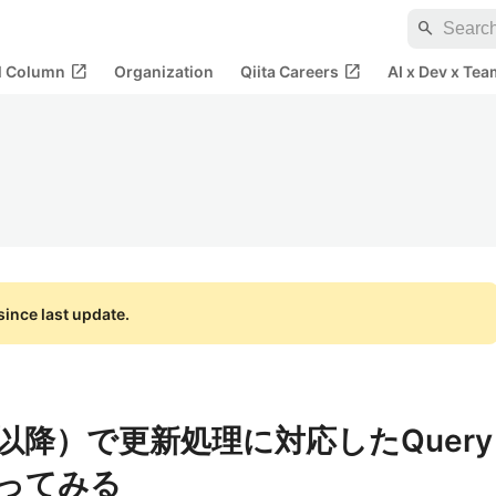
search
open_in_new
open_in_new
al Column
Organization
Qiita Careers
AI x Dev x Tea
ince last update.
0.12以降）で更新処理に対応したQuery
を使ってみる