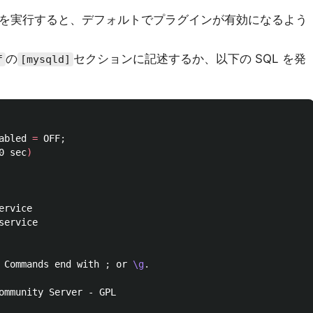
を実行すると、デフォルトでプラグインが有効になるよう
の
セクションに記述するか、以下の SQL を発
f
[mysqld]
abled 
=
 OFF
;
0 sec
)


 Commands end with 
;
 or 
\g
.
ommunity Server - GPL
