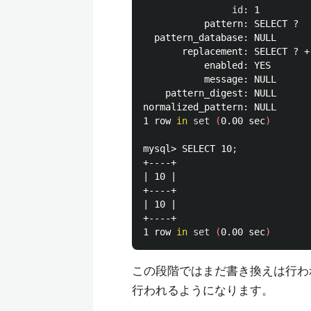
id
: 1

           pattern: SELECT ?

  pattern_database: NULL

       replacement: SELECT ? + 
           enabled: YES

           message: NULL

    pattern_digest: NULL

normalized_pattern: NULL

1 row 
in 
set
(
0.00 sec
)
mysql> SELECT 10
;
+----+

| 10 |

+----+

| 10 |

+----+

1 row 
in 
set
(
0.00 sec
)
この段階ではまだ書き換えは行わ
行われるようになります。