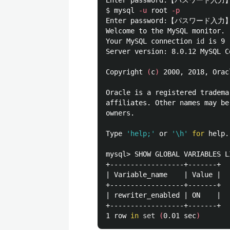
$ 
mysql 
-u
 root 
-p
Enter password:【パスワード入力】
Welcome to the MySQL monitor. 
Your MySQL connection 
id 
is 9

Server version: 8.0.12 MySQL C
Copyright 
(
c
)
 2000, 2018, Orac
Oracle is a registered tradema
affiliates. Other names may be
owners.

Type 
'help;'
 or 
'\h'
for 
help.
mysql> SHOW GLOBAL VARIABLES L
+------------------+-------+

| Variable_name    | Value |

+------------------+-------+

| rewriter_enabled | ON    |

+------------------+-------+

1 row 
in 
set
(
0.01 sec
)