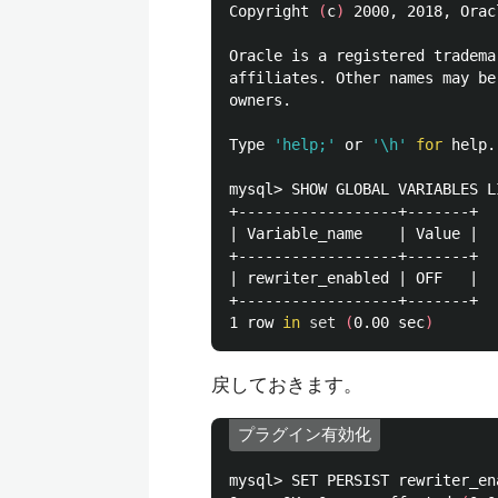
Copyright 
(
c
)
 2000, 2018, Orac
Oracle is a registered tradema
affiliates. Other names may be
owners.

Type 
'help;'
 or 
'\h'
for 
help.
mysql> SHOW GLOBAL VARIABLES L
+------------------+-------+

| Variable_name    | Value |

+------------------+-------+

| rewriter_enabled | OFF   |

+------------------+-------+

1 row 
in 
set
(
0.00 sec
)
戻しておきます。
プラグイン有効化
mysql> SET PERSIST rewriter_en