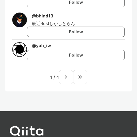
Follow
@
bhind13
最近Rustしかしとらん
Follow
@
yuh_iw
Follow
navigate_next
keyboard_double_arrow_right
1
/
4