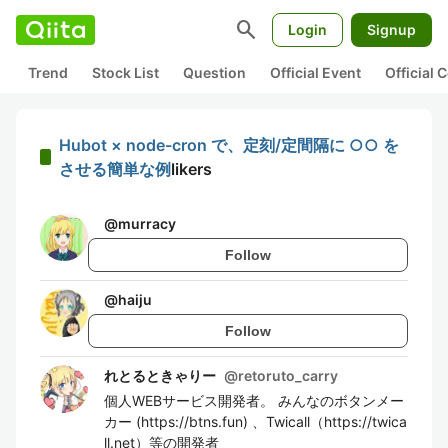
search
Login
Signup
Trend
Stock List
Question
Official Event
Official
Hubot × node-cron で、定刻/定間隔に ○○ を
させる簡単な例
likers
@
murracy
Follow
@
haiju
Follow
れとるときゃりー
@
retoruto_carry
個人WEBサービス開発者。 みんなのボタンメー
カー (https://btns.fun) 、Twicall（https://twica
ll.net）等の開発者