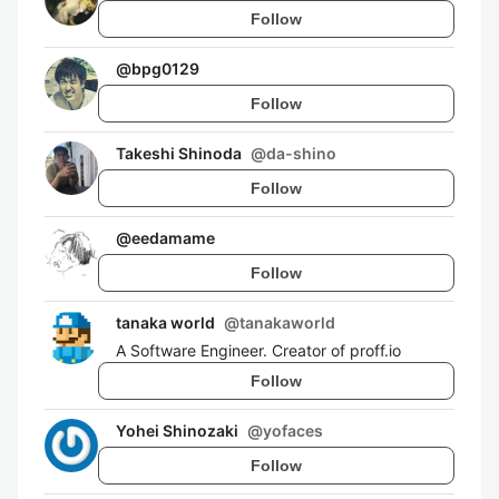
Follow
@
bpg0129
Follow
Takeshi Shinoda
@
da-shino
Follow
@
eedamame
Follow
tanaka world
@
tanakaworld
A Software Engineer. Creator of proff.io
Follow
Yohei Shinozaki
@
yofaces
Follow