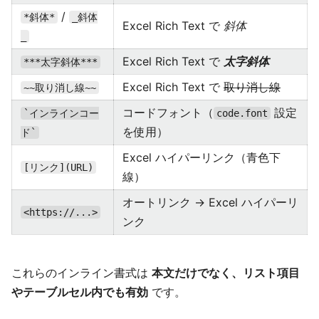
/
*斜体*
_斜体
Excel Rich Text で
斜体
_
Excel Rich Text で
太字斜体
***太字斜体***
Excel Rich Text で
取り消し線
~~取り消し線~~
コードフォント（
設定
`インラインコー
code.font
を使用）
ド`
Excel ハイパーリンク（青色下
[リンク](URL)
線）
オートリンク → Excel ハイパーリ
<https://...>
ンク
これらのインライン書式は
本文だけでなく、リスト項目
やテーブルセル内でも有効
です。