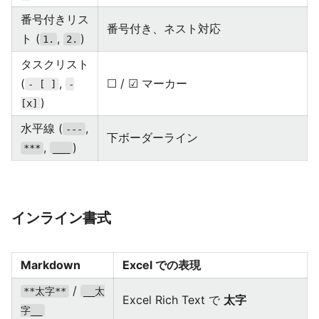
番号付きリス
番号付き、ネスト対応
ト (
,
)
1.
2.
タスクリスト
(
,
☐ / ☑ マーカー
- [ ]
-
)
[x]
水平線 (
,
---
下ボーダーライン
,
)
***
___
インライン書式
Markdown
Excel での表現
/
**太字**
__太
Excel Rich Text で
太字
字__