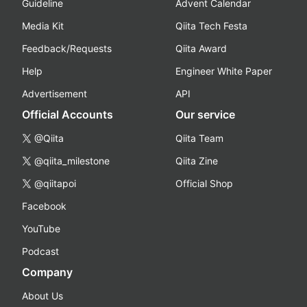
Guideline
Advent Calendar
Media Kit
Qiita Tech Festa
Feedback/Requests
Qiita Award
Help
Engineer White Paper
Advertisement
API
Official Accounts
Our service
@Qiita
Qiita Team
@qiita_milestone
Qiita Zine
@qiitapoi
Official Shop
Facebook
YouTube
Podcast
Company
About Us