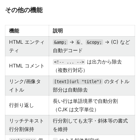
その他の機能
機能
説明
HTML エンティ
→
、
→ (C) など
&amp;
&
&copy;
ティ
自動デコード
は出力から除去
<!-- ... -->
HTML コメント
（複数行対応）
リンク/画像タ
のタイトル
[text](url "title")
イトル
部分は自動除去
長い行は単語境界で自動分割
行折り返し
（CJK は文字単位）
リッチテキスト
行分割しても太字・斜体等の書式
行分割保持
を維持