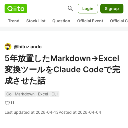
search
Login
Signup
Trend
Stock List
Question
Official Event
Official
@
hituziando
5年放置したMarkdown→Excel
変換ツールをClaude Codeで完
成させた話
Go
Markdown
Excel
CLI
11
Last updated at
2026-04-13
Posted at
2026-04-04