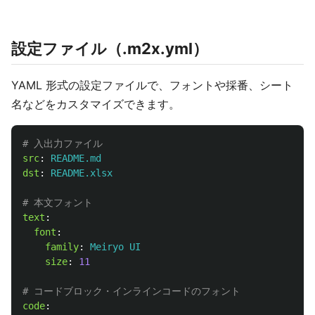
設定ファイル（.m2x.yml）
YAML 形式の設定ファイルで、フォントや採番、シート
名などをカスタマイズできます。
# 入出力ファイル
src
:
README.md
dst
:
README.xlsx
# 本文フォント
text
:
font
:
family
:
Meiryo UI
size
:
11
# コードブロック・インラインコードのフォント
code
: