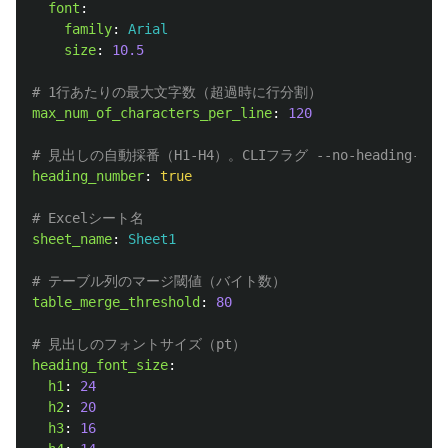
font
:
family
:
Arial
size
:
10.5
# 1行あたりの最大文字数（超過時に行分割）
max_num_of_characters_per_line
:
120
# 見出しの自動採番（H1-H4）。CLIフラグ --no-heading-n
heading_number
:
true
# Excelシート名
sheet_name
:
Sheet1
# テーブル列のマージ閾値（バイト数）
table_merge_threshold
:
80
# 見出しのフォントサイズ（pt）
heading_font_size
:
h1
:
24
h2
:
20
h3
:
16