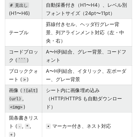
自動採番付き（H1〜H4）、レベル別
# 見出し
(H1〜H6)
フォントサイズ（24pt〜11pt）
罫線付きセル、ヘッダ行グレー背
テーブル
景、列アラインメント対応（左・中
央・右）
コードブロッ
A〜H列結合、グレー背景、コードフ
ク (
)
ォント
```
ブロッククォ
A〜H列結合、イタリック、左ボーダ
ート (
)
ー、グレー背景
>
画像 (
シート内に画像埋め込み
![alt]
,
（HTTP/HTTPS も自動ダウンロー
(url)
)
ド）
<img>
箇条書きリス
ト (
,
,
マーカー付き、ネスト対応
-
*
•
)
+