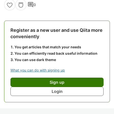
comment
0
Register as a new user and use Qiita more
conveniently
You get articles that match your needs
You can efficiently read back useful information
You can use dark theme
What you can do with signing up
Sign up
Login