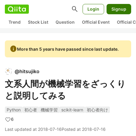
search
Login
Signup
Trend
Stock List
Question
Official Event
Official
info
More than 5 years have passed since last update.
@
hitsujiko
文系人間が機械学習をざっくり
と説明してみる
Python
初心者
機械学習
scikit-learn
初心者向け
6
Last updated at
2018-07-16
Posted at
2018-07-16