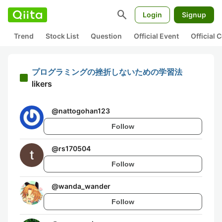
search
Login
Signup
Trend
Stock List
Question
Official Event
Official
プログラミングの挫折しないための学習法
likers
@
nattogohan123
Follow
@
rs170504
Follow
@
wanda_wander
Follow