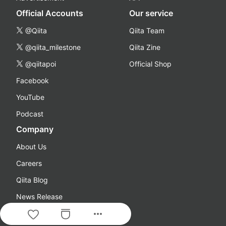
Official Accounts
Our service
@Qiita
Qiita Team
@qiita_milestone
Qiita Zine
@qiitapoi
Official Shop
Facebook
YouTube
Podcast
Company
About Us
Careers
Qiita Blog
News Release
more_horiz