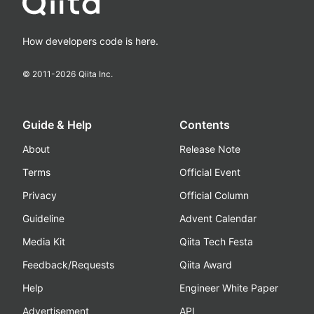
How developers code is here.
© 2011-
2026
Qiita Inc.
Guide & Help
Contents
About
Release Note
Terms
Official Event
Privacy
Official Column
Guideline
Advent Calendar
Media Kit
Qiita Tech Festa
Feedback/Requests
Qiita Award
Help
Engineer White Paper
Advertisement
API