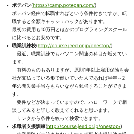
ポテパン
(
https://camp.potepan.com/
)
ポテパン経由で転職すればという条件付きですが、転
職すると全額キャッシュバックがあります。
最初の費用も10万円とほかのプログラミングスクール
に比べるとお安めです。
職業訓練校
(
http://course.jeed.or.jp/onestop/
)
最近、職業訓練でもパソコン関連の科目が増えてい
ます。
有料のものもありますが、原則1年以上雇用保険を会
社が支払っている形で働いていた人であれば半年～2
年の間失業手当をもらいながら勉強することができま
す。
要件などが決まっていますので、ハローワークで相
談してみると詳しく教えてくれると思います。
リンクから条件を絞って検索できます。
求職者支援訓練
(
http://course.jeed.or.jp/onestop/
)