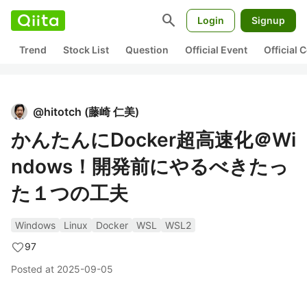
search
Login
Signup
Trend
Stock List
Question
Official Event
Official
@
hitotch
(
藤崎 仁美
)
かんたんにDocker超高速化＠Wi
ndows！開発前にやるべきたっ
た１つの工夫
Windows
Linux
Docker
WSL
WSL2
97
Posted at
2025-09-05