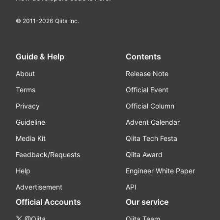
© 2011-
2026
Qiita Inc.
Guide & Help
Contents
About
Release Note
Terms
Official Event
Privacy
Official Column
Guideline
Advent Calendar
Media Kit
Qiita Tech Festa
Feedback/Requests
Qiita Award
Help
Engineer White Paper
Advertisement
API
Official Accounts
Our service
@Qiita
Qiita Team