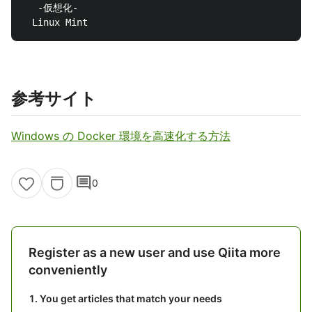
 　-仮想化- 

参考サイト
Windows の Docker 環境を高速化する方法
comment
0
Register as a new user and use Qiita more
conveniently
You get articles that match your needs