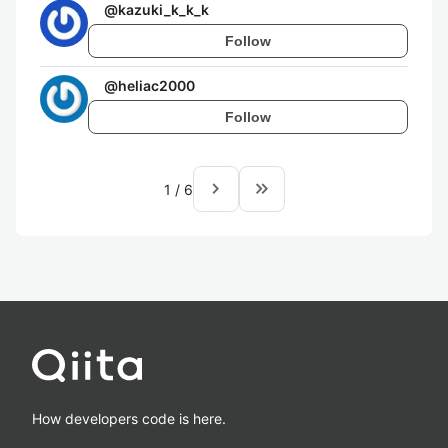
@
kazuki_k_k_k
Follow
@
heliac2000
Follow
navigate_next
keyboard_double_arrow_right
1
/
6
How developers code is here.