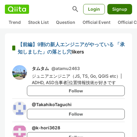
search
Login
Signup
Trend
Stock List
Question
Official Event
Official
【前編】9割の新人エンジニアがやっている 「承
知しました」の落とし穴
likers
タムタム
@
atamu2463
ジュニアエンジニア（JS, TS, Go, QGIS etc）|
ADHD, ASD当事者|位置情報技術が好きです
Follow
@
TakahikoTaguchi
Follow
@
k-hori3628