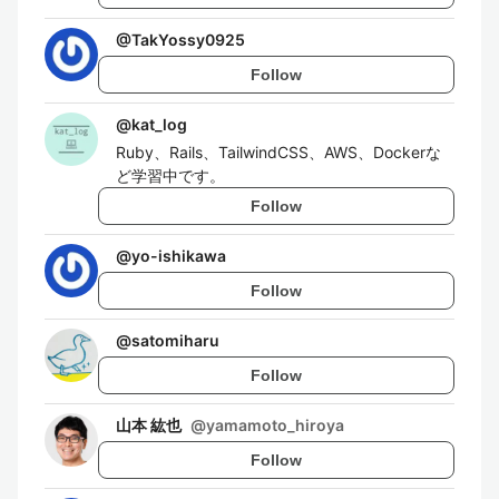
@
TakYossy0925
Follow
@
kat_log
Ruby、Rails、TailwindCSS、AWS、Dockerな
ど学習中です。
Follow
@
yo-ishikawa
Follow
@
satomiharu
Follow
山本 紘也
@
yamamoto_hiroya
Follow