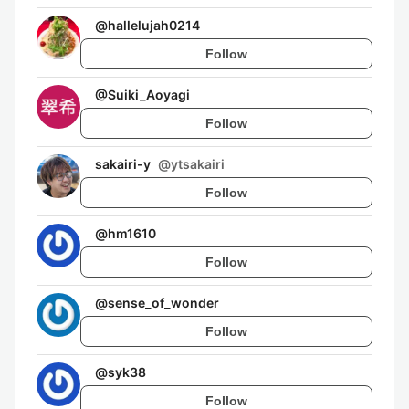
@
hallelujah0214
Follow
@
Suiki_Aoyagi
Follow
sakairi-y
@
ytsakairi
Follow
@
hm1610
Follow
@
sense_of_wonder
Follow
@
syk38
Follow