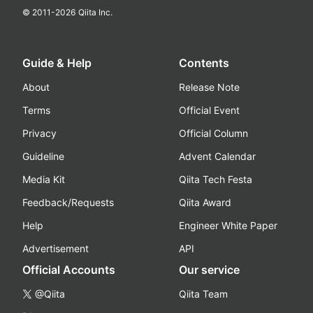
© 2011-
2026
Qiita Inc.
Guide & Help
Contents
About
Release Note
Terms
Official Event
Privacy
Official Column
Guideline
Advent Calendar
Media Kit
Qiita Tech Festa
Feedback/Requests
Qiita Award
Help
Engineer White Paper
Advertisement
API
Official Accounts
Our service
@Qiita
Qiita Team