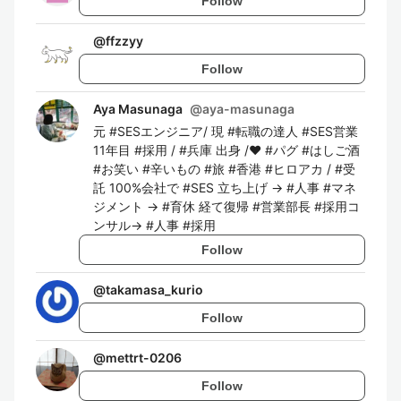
Follow
@
ffzzyy
Follow
Aya Masunaga
@
aya-masunaga
元 #SESエンジニア/ 現 #転職の達人 #SES営業
11年目 #採用 / #兵庫 出身 /❤️ #パグ #はしご酒
#お笑い #辛いもの #旅 #香港 #ヒロアカ / #受
託 100%会社で #SES 立ち上げ → #人事 #マネ
ジメント → #育休 経て復帰 #営業部長 #採用コ
ンサル→ #人事 #採用
Follow
@
takamasa_kurio
Follow
@
mettrt-0206
Follow