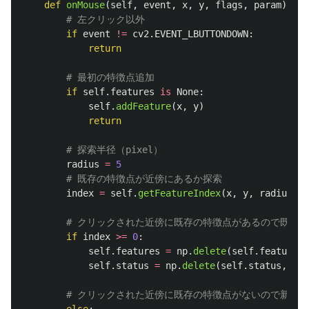
def
onMouse
(
self
,
event
,
x
,
y
,
flags
,
param
):
if
event
!=
cv2
.
EVENT_LBUTTONDOWN
:
return
if
self
.
features
is
None
:
self
.
addFeature
(
x
,
y
)
return
radius
=
5
index
=
self
.
getFeatureIndex
(
x
,
y
,
radius
)
if
index
>=
0
:
self
.
features
=
np
.
delete
(
self
.
features
,
self
.
status
=
np
.
delete
(
self
.
status
,
ind