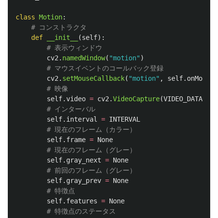
class
Motion
:
def
__init__
(
self
):
cv2
.
namedWindow
(
"
motion
"
)
cv2
.
setMouseCallback
(
"
motion
"
,
self
.
onMouse
)
self
.
video
=
cv2
.
VideoCapture
(
VIDEO_DATA
)
self
.
interval
=
INTERVAL
self
.
frame
=
None
self
.
gray_next
=
None
self
.
gray_prev
=
None
self
.
features
=
None