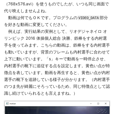
（768x576.avi）を使うものでしたが、いつも同じ画面で
代り映えしませんよね。
動画は何でもＯＫです。プログラムの
部分
VIDEO_DATA
を好きな動画に変更してください。
例えば、実行結果の実例として、リオデジャネイロ オ
リンピック 2016 体操個人総合 決勝、鉄棒をする内村選
手を使ってみます。こちらの動画は、鉄棒をする内村選手
も動いていますが、背景のフレームも内村選手に合わせて
上下に動いています。「s」キーで動画を一時停止させ、
内村選手の靴下に追従する点を設定します。黄色い点が特
徴点を表しています。動画を再生すると、黄色い点が内村
選手の靴下を追跡している様子が分かります。（内村選手
のつま先が綺麗にそろっているため、同じ特徴点として認
識し続けていられるとも言えますね。）