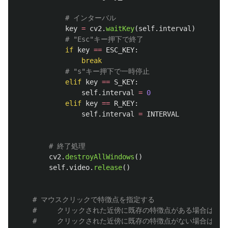
key
=
cv2
.
waitKey
(
self
.
interval
)
if
key
==
ESC_KEY
:
break
elif
key
==
S_KEY
:
self
.
interval
=
0
elif
key
==
R_KEY
:
self
.
interval
=
INTERVAL
cv2
.
destroyAllWindows
()
self
.
video
.
release
()