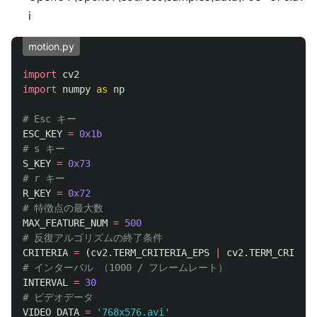
i
motion.py
import
cv2
import
numpy
as
np
ESC_KEY
=
0x1b
S_KEY
=
0x73
R_KEY
=
0x72
MAX_FEATURE_NUM
=
500
CRITERIA
=
(
cv2
.
TERM_CRITERIA_EPS
|
cv2
.
TERM_CRITERI
INTERVAL
=
30
VIDEO_DATA
=
'
768x576.avi
'