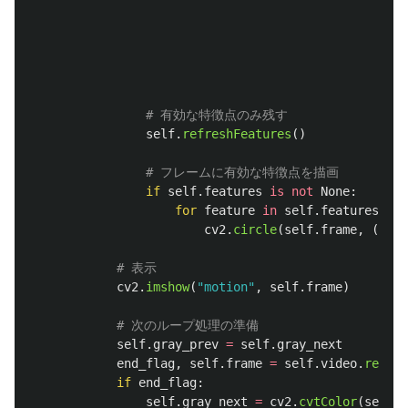
self
.
refreshFeatures
()
if
self
.
features
is
not
None
:
for
feature
in
self
.
features
:
cv2
.
circle
(
self
.
frame
,
(
feat
cv2
.
imshow
(
"
motion
"
,
self
.
frame
)
self
.
gray_prev
=
self
.
gray_next
end_flag
,
self
.
frame
=
self
.
video
.
read
()
if
end_flag
:
self
.
gray_next
=
cv2
.
cvtColor
(
self
.
f