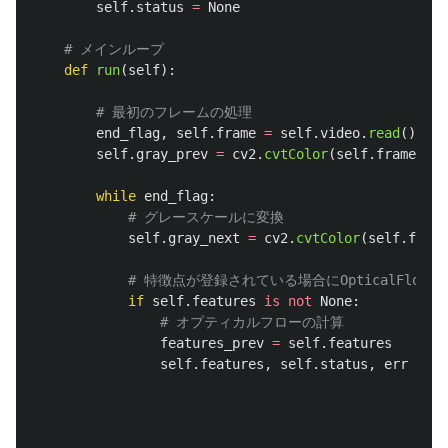
self
.
status
=
None
def
run
(
self
):
end_flag
,
self
.
frame
=
self
.
video
.
read
()
self
.
gray_prev
=
cv2
.
cvtColor
(
self
.
frame
,
cv
while
end_flag
:
self
.
gray_next
=
cv2
.
cvtColor
(
self
.
frame
if
self
.
features
is
not
None
:
features_prev
=
self
.
features
self
.
features
,
self
.
status
,
err
=
cv