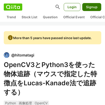
search
Login
Signup
Trend
Stock List
Question
Official Event
Official
info
More than 5 years have passed since last update.
@
hitomatagi
OpenCV3とPython3を使った
物体追跡（マウスで指定した特
徴点をLucas-Kanade法で追跡
する）
Python
画像処理
OpenCV