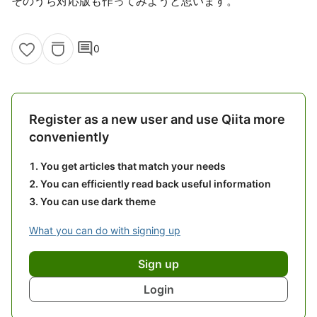
そのうち対応版も作ってみようと思います。
comment
0
Register as a new user and use Qiita more
conveniently
You get articles that match your needs
You can efficiently read back useful information
You can use dark theme
What you can do with signing up
Sign up
Login