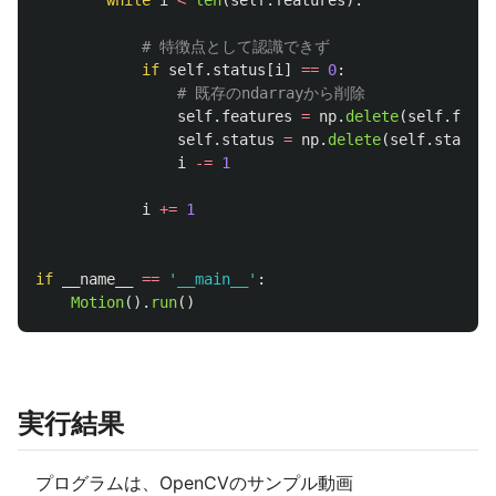
while
i
<
len
(
self
.
features
):
if
self
.
status
[
i
]
==
0
:
self
.
features
=
np
.
delete
(
self
.
featu
self
.
status
=
np
.
delete
(
self
.
status
,
i
-=
1
i
+=
1
if
__name__
==
'
__main__
'
:
Motion
().
run
()
実行結果
プログラムは、OpenCVのサンプル動画