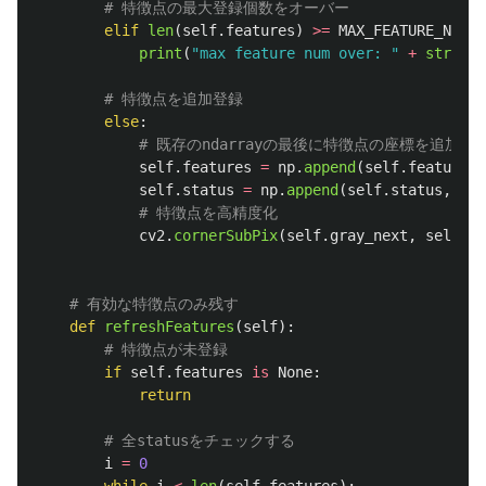
elif
len
(
self
.
features
)
>=
MAX_FEATURE_NUM
:
print
(
"
max feature num over: 
"
+
str
(
MAX
else
:
self
.
features
=
np
.
append
(
self
.
features
,
self
.
status
=
np
.
append
(
self
.
status
,
1
)
cv2
.
cornerSubPix
(
self
.
gray_next
,
self
.
fe
def
refreshFeatures
(
self
):
if
self
.
features
is
None
:
return
i
=
0