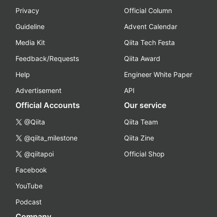
Privacy
Official Column
Guideline
Advent Calendar
Media Kit
Qiita Tech Festa
Feedback/Requests
Qiita Award
Help
Engineer White Paper
Advertisement
API
Official Accounts
Our service
@Qiita
Qiita Team
@qiita_milestone
Qiita Zine
@qiitapoi
Official Shop
Facebook
YouTube
Podcast
Company