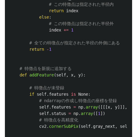
return
index
else
:
index
+=
1
return
-
1
def
addFeature
(
self
,
x
,
y
):
if
self
.
features
is
None
:
self
.
features
=
np
.
array
([[[
x
,
y
]]],
np
.
self
.
status
=
np
.
array
([
1
])
cv2
.
cornerSubPix
(
self
.
gray_next
,
self
.
fe