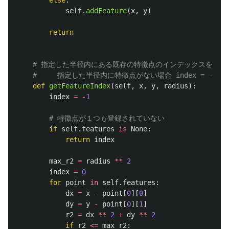
else
:
self
.
addFeature
(
x
,
y
)
return
def
getFeatureIndex
(
self
,
x
,
y
,
radius
):
index
=
-
1
if
self
.
features
is
None
:
return
index
max_r2
=
radius
**
2
index
=
0
for
point
in
self
.
features
:
dx
=
x
-
point
[
0
][
0
]
dy
=
y
-
point
[
0
][
1
]
r2
=
dx
**
2
+
dy
**
2
if
r2
<=
max_r2
: