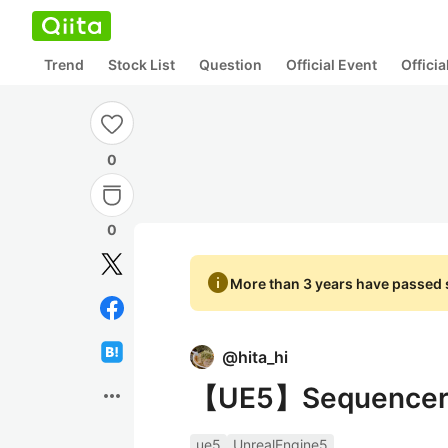
Trend
Stock List
Question
Official Event
Offici
0
0
info
More than 3 years have passed s
@
hita_hi
【UE5】Sequen
more_horiz
ue5
UnrealEngine5