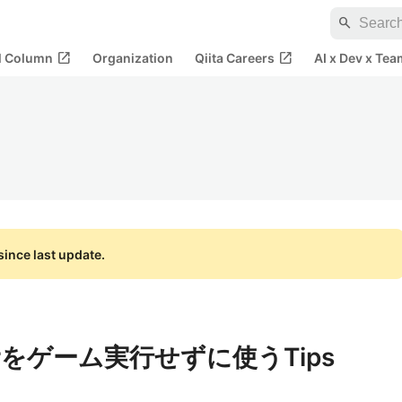
search
open_in_new
open_in_new
al Column
Organization
Qiita Careers
AI x Dev x Tea
ince last update.
cerをゲーム実行せずに使うTips