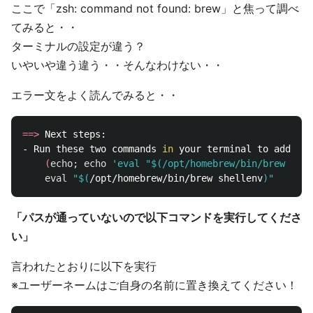
ここで「zsh: command not found: brew」と焦って調べ
てみると・・
ターミナルの設定が違う？
いやいや違う違う・・そんなわけない・・
エラー文をよく読んでみると・・
==>
 Next steps:

- Run these two commands 
in 
your terminal to add Hom
(
echo
;
echo
'eval "$(/opt/homebrew/bin/brew shel
eval
"
$(
/opt/homebrew/bin/brew shellenv
)
"
「パスが通っていないので以下コマンドを実行してくださ
い」
言われたとおりに以下を実行
※ユーザーネームはご自身の名前に置き換えてください！