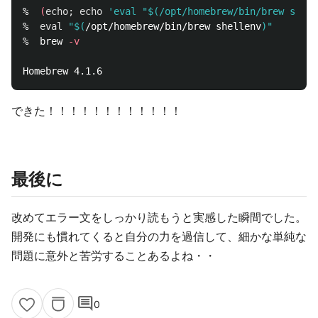
%  
(
echo
;
echo
'eval "$(/opt/homebrew/bin/brew shell
%  
eval
"
$(
/opt/homebrew/bin/brew shellenv
)
"
%  brew 
-v
できた！！！！！！！！！！！！
最後に
改めてエラー文をしっかり読もうと実感した瞬間でした。
開発にも慣れてくると自分の力を過信して、細かな単純な
問題に意外と苦労することあるよね・・
comment
0