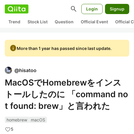
search
Login
Signup
Trend
Stock List
Question
Official Event
Official
info
More than 1 year has passed since last update.
@
hisatoo
MacOSでHomebrewをインス
トールしたのに 「command no
t found: brew」と言われた
homebrew
macOS
5