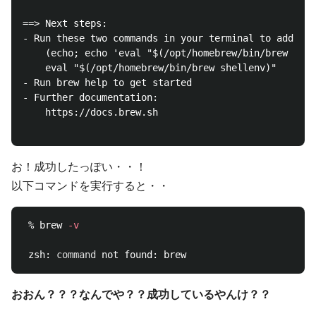
==> Next steps:

- Run these two commands in your terminal to add Hom
    (echo; echo 'eval "$(/opt/homebrew/bin/brew shel
    eval "$(/opt/homebrew/bin/brew shellenv)"

- Run brew help to get started

- Further documentation:

    https://docs.brew.sh

お！成功したっぽい・・！
以下コマンドを実行すると・・
 % brew 
-v
 zsh: 
command 
おおん？？？なんでや？？成功しているやんけ？？