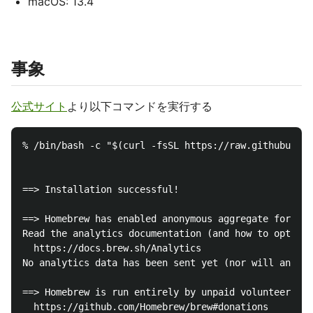
macOS: 13.4
事象
公式サイト
より以下コマンドを実行する
% /bin/bash -c "$(curl -fsSL https://raw.githubuserc
==> Installation successful!

==> Homebrew has enabled anonymous aggregate formula
Read the analytics documentation (and how to opt-out
  https://docs.brew.sh/Analytics

No analytics data has been sent yet (nor will any be
==> Homebrew is run entirely by unpaid volunteers. P
  https://github.com/Homebrew/brew#donations
