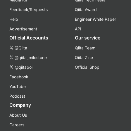
Feedback/Requests
Qiita Award
Help
Engineer White Paper
Advertisement
API
Official Accounts
Our service
@Qiita
Qiita Team
@qiita_milestone
Qiita Zine
@qiitapoi
Official Shop
Facebook
YouTube
Podcast
Company
About Us
Careers