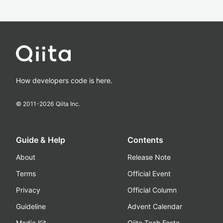
How developers code is here.
© 2011-
2026
Qiita Inc.
Guide & Help
Contents
About
Release Note
Terms
Official Event
Privacy
Official Column
Guideline
Advent Calendar
Media Kit
Qiita Tech Festa